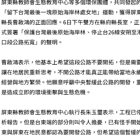
屏東縣教師會生態教育中心等多個環保團體，共同發起
「留下台灣最後一塊原始海岸林處女地」運動，獲得屏
縣長曹啟鴻的正面回應。6日下午雙方在縣府縣長室，正
式簽署「保護台灣最後原始海岸林、停止台26線安朔至
口段公路拓寬」的聲明。
曹啟鴻表示，他基本上希望這段公路不要開拓，但是需
讓在地居民重新思考，不開公路才能真正能帶給當地永
經營與地方繁榮。他願意呼籲中央暫緩此公路的開發，
是造成立即的環境衝擊與生態危機。 
屏東縣教師會生態教育中心執行長朱玉璽表示，工程已
析報告。但是台東端的部分則叫令人擔憂，已有怪手開
東與屏東在地民意都認為要開發公路，但希望這個暫緩的