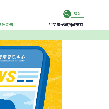
登入
綠色消費
訂閱電子報
捐款支持