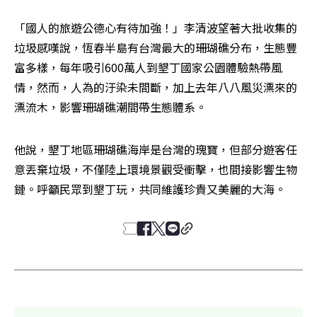
「國人的旅遊公德心有待加強！」李清波望著大批收集的
垃圾感嘆說，恆春半島有台灣最大的珊瑚礁分布，生態豐
富多樣，每年吸引600萬人到墾丁國家公園體驗熱帶風
情，然而，人為的汙染未間斷，加上去年八八風災漂來的
漂流木，影響珊瑚礁潮間帶生態體系。
他說，墾丁地區珊瑚礁海岸是台灣的瑰寶，但部分遊客任
意丟棄垃圾，不僅陸上環境景觀受衝擊，也間接影響生物
鏈。呼籲民眾到墾丁玩，共同維護珍貴又美麗的大海。