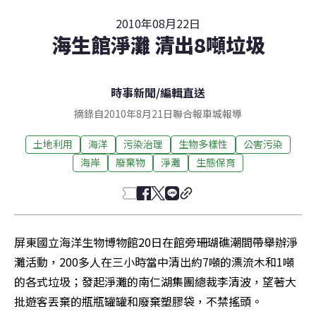
2010年08月22日
海生館淨灘 清出8噸垃圾
時事新聞
/
編輯直送
摘錄自2010年8月21日聯合報車城報導
土地利用
海洋
污染治理
生物多樣性
公害污染
海岸
廢棄物
淨灘
生態保育
屏東國立海洋生物博物館20日在館旁珊瑚礁潮間帶舉辦淨
灘活動，200多人在三小時當中清出約7噸的漂流木和1噸
的各式垃圾；發起淨灘的南仁湖集團總裁李清波，望著大
批遊客丟棄的瓶瓶罐罐和廢棄塑膠袋，不禁搖頭。