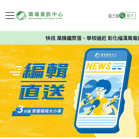
電子報
登入
快訊
風機離聚落、學校過近 彰化福漢風電