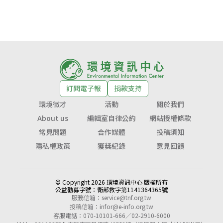
訂閱電子報
捐款支持
環境徵才
活動
關於我們
About us
編輯室自律公約
網站授權條款
常見問題
合作媒體
投稿須知
隱私權政策
獲獎紀錄
意見回饋
© Copyright 2026 環境資訊中心 版權所有
公益勸募字號：
衛部救字第1141364365號
服務信箱：
service@tnf.org.tw
投稿信箱：
infor@e-info.org.tw
客服電話：070-10101-666／02-2910-6000