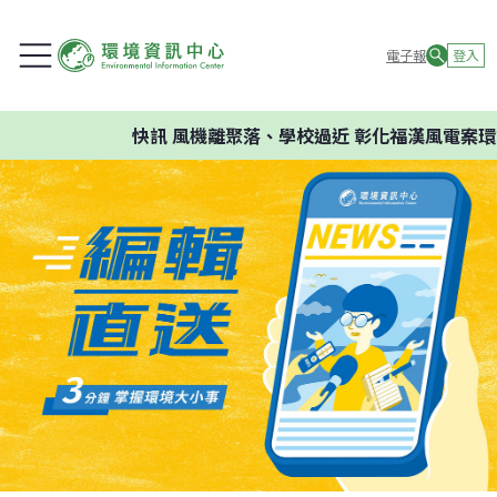
電子報
登入
快訊
風機離聚落、學校過近 彰化福漢風電案環