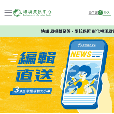
電子報
登入
快訊
風機離聚落、學校過近 彰化福漢風電