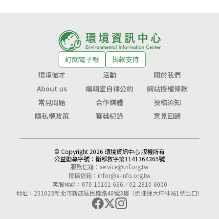
訂閱電子報
捐款支持
環境徵才
活動
關於我們
About us
編輯室自律公約
網站授權條款
常見問題
合作媒體
投稿須知
隱私權政策
獲獎紀錄
意見回饋
© Copyright 2026 環境資訊中心 版權所有
公益勸募字號：
衛部救字第1141364365號
服務信箱：
service@tnf.org.tw
投稿信箱：
infor@e-info.org.tw
客服電話：070-10101-666／02-2910-6000
地址：231023新北市新店區民權路48號3樓（近捷運大坪林站1號出口）