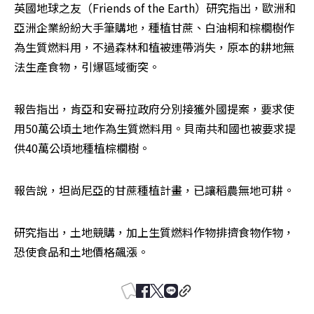
英國地球之友（Friends of the Earth）研究指出，歐洲和
亞洲企業紛紛大手筆購地，種植甘蔗、白油桐和棕櫚樹作
為生質燃料用，不過森林和植被連帶消失，原本的耕地無
法生產食物，引爆區域衝突。
報告指出，肯亞和安哥拉政府分別接獲外國提案，要求使
用50萬公頃土地作為生質燃料用。貝南共和國也被要求提
供40萬公頃地種植棕櫚樹。
報告說，坦尚尼亞的甘蔗種植計畫，已讓稻農無地可耕。
研究指出，土地競購，加上生質燃料作物排擠食物作物，
恐使食品和土地價格飆漲。