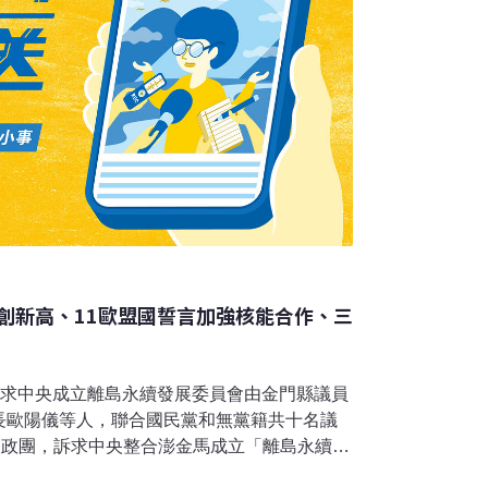
創新高、11歐盟國誓言加強核能合作、三
團 訴求中央成立離島永續發展委員會由金門縣議員
長歐陽儀等人，聯合國民黨和無黨籍共十名議
督政團，訴求中央整合澎金馬成立「離島永續發
國民黨暨跨領域監督政團」24日上午在議會副