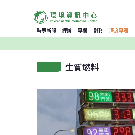
時事新聞
評論
專欄
副刊
深度專題
生質燃料