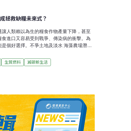
」成拯救缺糧未來式？
遷讓人類賴以為生的糧食作物產量下降，甚至
糧食進口又容易受到戰爭、傳染病的衝擊。為
能是個好選擇。不爭土地及淡水 海藻農場潛力
versity）營養科學與政策學院（The Gerald J.
chool of Nutrition Science and Policy）發布於
生質燃料
減碳新生活
Food Security）期刊的研究建議，為了處理糧
重心轉向海洋，此舉對中低收入國家農夫的幫
藻農場不需要土地、淡水及化學肥料，且海藻
量種植將能提供足夠的食物；不止如此，聯合
023）年更針對海藻發布潛力報告指出，海藻種
健