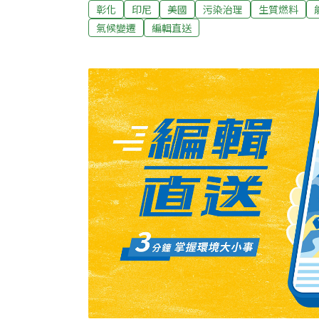
源，強調一定反對到底。開發的顧問公司表示
彰化
印尼
美國
污染治理
生質燃料
土方，不會有廢棄物，不會造成污染，且可以
氣候變遷
編輯直送
導）新北環評委員規程 主委由市長兼任改市
發案都需經環境影響評估，新北市修正「新北
員會組織規程」，主任委員由「市長兼任」，
層級以上代表兼任」，規程送議會法規會備查
選市長「有權無責」，建議改回市長，一肩扛
保局表示，其餘五都都是副市長或副祕書長層
局長即可，會再視實務運