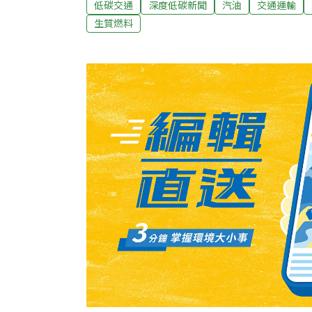
低碳交通
深度低碳新聞
汽油
交通運輸
下提前實施E10強制政策；泰國則透過補貼措
生質燃料
油。全球綠色燃料中心（GCGF）與國際氣候
汽油助攻台灣低碳運輸與能源韌性國際論壇」
府機關和國營事業對談，探討重新推動酒精汽
政策討論：加速運輸減碳、能源自主摻配生質
輸減碳途徑之一。經濟部標準檢驗局上月9日
CNS12614（車用無鉛汽油）正式新增「E1