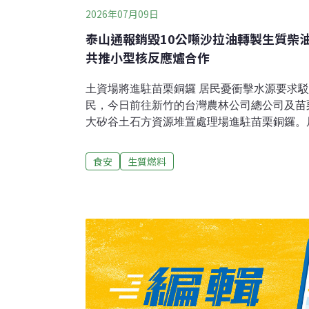
2026年07月09日
泰山通報銷毀10公噸沙拉油轉製生質柴
共推小型核反應爐合作
土資場將進駐苗栗銅鑼 居民憂衝擊水源要求
民，今日前往新竹的台灣農林公司總公司及苗
大矽谷土石方資源堆置處理場進駐苗栗銅鑼。
在苗栗銅鑼九華山附近，將對環境及水源造成
案。 來自苗栗銅鑼的居民，8日上午到新竹
食安
生質燃料
批違反企業精神，隨後下午再轉往苗栗縣府大
評公正，守護家園」。 （公視新聞網報導）
成大團隊採樣調查盼改善環衛為強化花蓮馬太
大學與光復鄉公所合作辦理「災後環境監測與
療、公衛、水利及環境等專業，保障民眾健康
報導）