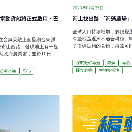
2023年07月25日
海上找出路 「海藻農場
電動貨船將正式啟用、巴
全球人口持續增加，氣候變
有些地區逐漸不適合耕種，
種在台無天敵上個星期台東縣
了提供足夠的食物，海藻可
東市山西路，發現地上有一隻
大美國塔夫茨大學（Tufts Uni
縣政府農業處，並於10日捕
and Dorothy R. Friedman S
「擬鱷龜」，由於是外來種
深度低碳專題
海藻
藻類
《全球糧食安全》（Global 
公告認領。不過「擬鱷龜」
糧食危機
生物多樣性
台灣水鹿
彰化
食危機，農夫可開始將栽種
能會觸法。（公視新聞網報
助尤其巨大。研究顯示，海
驚艷繼彰化市石牌坑親水步道
本身擁有豐富的蛋白質，大
眾在貓羅溪下游林地發現一頭
國環境署（UNEP）今（2
現蹤，由於貓羅溪之前曾多
植期間可以強化海洋生態系
山有豐富多樣性的生態，值