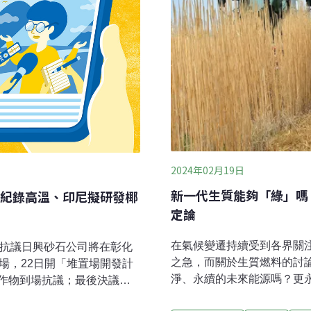
2024年02月19日
新一代生質能夠「綠」嗎
紀錄高溫、印尼擬研發椰
定論
在氣候變遷持續受到各界關
羊抗議日興砂石公司將在彰化
之急，而關於生質燃料的討
場，22日開「堆置場開發計
淨、永續的未來能源嗎？更
作物到場抗議；最後決議本
歐盟定義，生質燃料指的是
方擔心設土方場恐污染水