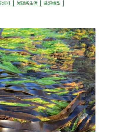
柴薪、木屑、動物排泄物、植物材料等）、
質燃料
減碳新生活
能源轉型
汽油、生質柴油及生質航空燃料等）和「生物
化等過程）。如果用更直白的方式解釋，任何
的燃料皆屬於生質燃料的範疇。生質能屬於再
料一直被視為更永續、環保的燃油替代品，過
國際能源總署（IEA）的數據顯示，近10年全
40億美元，而2021年這個數字直接翻倍，來
料的世代革命。隨著科技進步，傳統上用玉米及