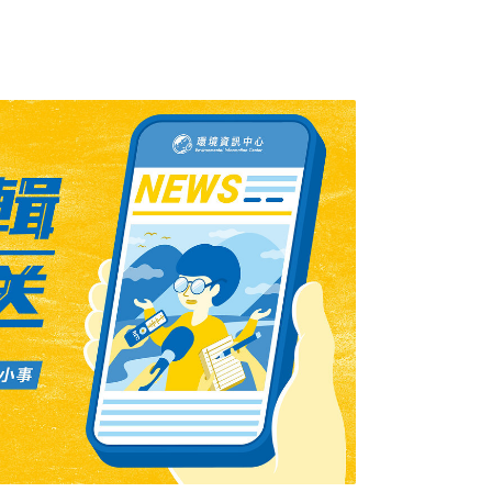
台灣SAF布局關鍵白皮書針對台灣本土環境進行
J（酒精轉航油）、FT（費托合成）等不同SAF
擘劃未來十年的政策路徑圖。報告指出，對台
心，不僅在於「某一路徑是否技術、成本可
地資源結構與制度前提下，形成可擴張、可治
展路徑。計畫主持人、中經院能源與環境研究