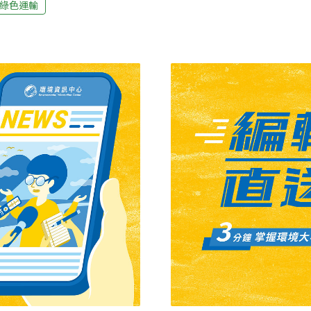
綠色運輸
機。破解原料瓶頸，ATJ成
施，鼓勵民眾使用E20等汽
HEFA（廢油脂轉製）、AT
發展智庫本月7日舉辦「酒精
技術路徑的系統性評估，並
，邀請國際專家來台，與政
灣而言，SAF技術的評估核
油的可能性。酒精汽油重回
行」，而在於其是否能在本
酒精的酒精汽油，被視為運
理且可隨時間修正的實際發
修訂兩項國家標準：
0酒精汽油」品項，以及C