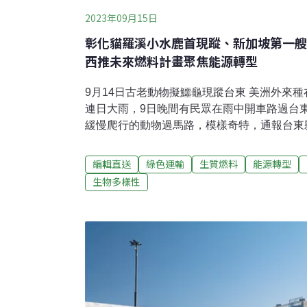
2023年09月15日
彰化貓羅溪小水鹿首現蹤、新加坡第一艘
西推未來燃料計畫聚焦能源轉型
9月14日古老動物擬鱷龜現蹤台東 美洲外來
連日大雨，9日晚間有民眾在雨中開車路過台
緩慢爬行的動物過馬路，模樣奇特，通報台東
獲。農業處發現牠是地球上最古老的爬行動物
沒有天敵，咬到人嚴重可能會骨折，縣府已經
編輯直送
綠色運輸
生質燃料
能源轉型
是公告禁止輸入和飼養的動物，飼養的民眾可
生物多樣性
導）超萌！貓羅溪小水鹿首現蹤 蹦蹦跳跳超
首度被直擊有小水鹿現蹤之後，13日又有民
小水鹿，這也是貓羅溪首度被民眾直擊小水鹿
次出現石虎，現在又有小水鹿，民眾直呼八卦
得進一步保育。（自由時報報導）