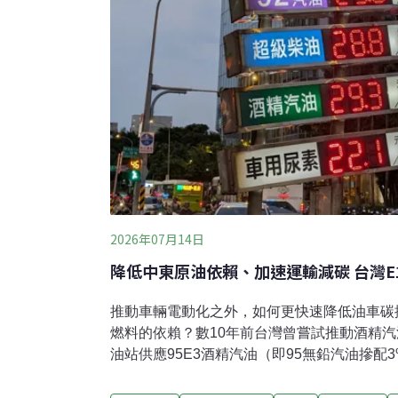
2026年07月14日
降低中東原油依賴、加速運輸減碳 台灣E
推動車輛電動化之外，如何更快速降低油車碳
燃料的依賴？數10年前台灣曾嘗試推動酒精汽
油站供應95E3酒精汽油（即95無鉛汽油摻配
積極推展，菲律賓已實施E10（即汽油摻配1
升至E15；印度僅花8年便從E3推進至E20