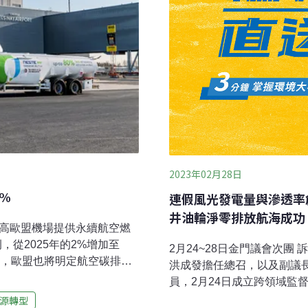
2023年02月28日
0%
連假風光發電量與滲透率
井油輪淨零排放航海成功
提高歐盟機場提供永續航空燃
）的比例，從2025年的2%增加至
2月24~28日金門議會次
此外，歐盟也將明定航空碳排的
洪成發擔任總召，以及副議
航空公司的表現。鑒於之前
員，2月24日成立跨領域監
將食物跟飼料排除在永續航
展委員會」。「金門縣議會
源轉型