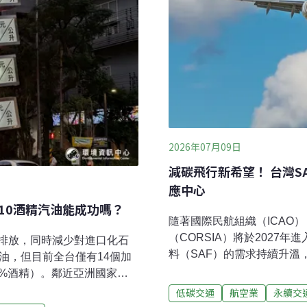
2026年07月09日
減碳飛行新希望！ 台灣S
應中心
10酒精汽油能成功嗎？
隨著國際民航組織（ICAO
（CORSIA）將於2027
排放，同時減少對進口化石
料（SAF）的需求持續升溫
油，但目前全台僅有14個加
院近日發布《2026-203
3%酒精）。鄰近亞洲國家則
書》，分析台灣發展SAF產
0%酒精）強制政策，並規劃提
低碳交通
航空業
永續交
徑，盼結合國際供應鏈與本
強制摻配；越南在今年石油危機