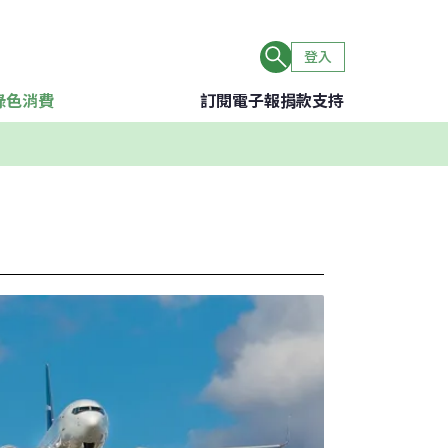
登入
綠色消費
訂閱電子報
捐款支持