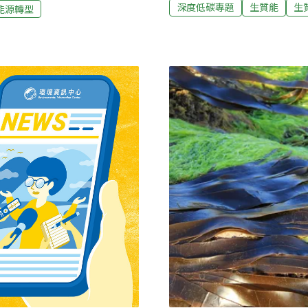
含「固體生質燃料」（來自
，未來進場的是單純的營建
深度低碳專題
生質能
生
能源轉型
「液態生質燃料」（如生質
讓土方再利用。（聯合報報
燃氣」（製造自生物厭氧消
長指派、藍綠反對一定規模開
由農作物、有機廢棄物生產
市政府環境影響評估審查委
生能源的一種，由於生質燃
改為「市長或指派副祕書長
去數十年吸引不少資金投入。
，遭藍綠議員質疑恐導致民
球對液體生質燃料的投資約為
下責任環評責任。新北市環
到80億美元，催生生質燃
級擔任主委，北市甚至環保
甘蔗等經濟作物、糧食