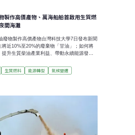
物製作高價產物、萬海船舶首啟用生質燃
夜間海灘
油廢物製作高價產物台灣科技大學7日發布新聞
將近10%至20%的廢棄物「甘油」；如何將
，提升生質柴油產業利益、帶動永續能源發
向。台科大和日本東京工業大學的團隊合作，
並調整甘油-硼酸根比例，就能用更低成本處理
生質燃料
能源轉型
氣候變遷
基丙酮」及綠氫的產量。（中央社報導）萬海
碳排量萬海近年來持續進行船舶設備升級，降低
為響應國際海事組織（IMO）制定的2030年和
全球船隊使用生質燃油，首艘導入目前航行於遠
AI 510泰春輪，預期可較傳統低硫燃油減少
導）