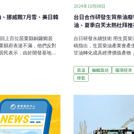
2024年10月08日
油、挪威飄7月雪、美日韓
台日合作研發生質柴油廢
油、夏季白天太熱杜拜推
駁回上百位苗栗縣銅鑼鄉居
台日研發永續技術 用生質柴
栗縣府表達不滿，他們反對
稿指出，生質柴油產業會產生
居民表示，由於開發基地位
甘油轉化成具經濟價值產物
衝擊，要求縣府駁回開發
展，是產業界多年的研究方
湖口的台灣農林公司前抗議，痛
使用「鎳電極」進行實驗，
高溫
編輯直送
循環經濟
聲表達訴求，現場高喊「環
甘油，並提升高價值「二羥
綠氫
光復洪災後部分地區出現淤積
啟用生質燃油 估減少20%
鞍溪災後環衛與安全，成功
對環境的衝擊。7日更宣布，
醫療採樣工作坊」，整合醫
2050年減排目標，開始在
與環衛安全。 （公視新聞網
東往返印度的貨櫃輪WAN H
20%碳排放量。（中央社報