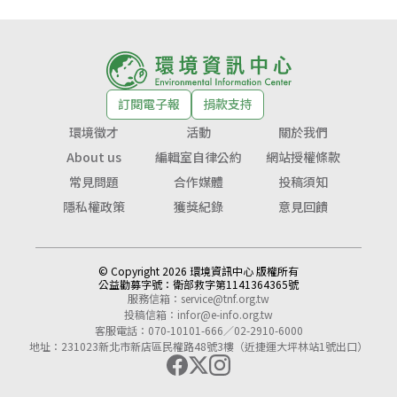
訂閱電子報
捐款支持
環境徵才
活動
關於我們
About us
編輯室自律公約
網站授權條款
常見問題
合作媒體
投稿須知
隱私權政策
獲獎紀錄
意見回饋
© Copyright 2026 環境資訊中心 版權所有
公益勸募字號：
衛部救字第1141364365號
服務信箱：
service@tnf.org.tw
投稿信箱：
infor@e-info.org.tw
客服電話：070-10101-666／02-2910-6000
地址：231023新北市新店區民權路48號3樓（近捷運大坪林站1號出口）