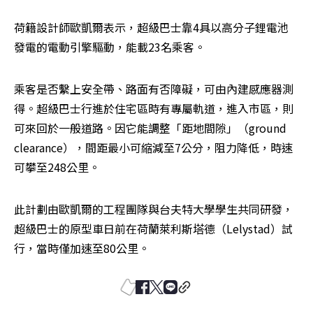
荷籍設計師歐凱爾表示，超級巴士靠4具以高分子鋰電池
發電的電動引擎驅動，能載23名乘客。
乘客是否繫上安全帶、路面有否障礙，可由內建感應器測
得。超級巴士行進於住宅區時有專屬軌道，進入市區，則
可來回於一般道路。因它能調整「距地間隙」（ground 
clearance），間距最小可縮減至7公分，阻力降低，時速
可攀至248公里。
此計劃由歐凱爾的工程團隊與台夫特大學學生共同研發，
超級巴士的原型車日前在荷蘭萊利斯塔德（Lelystad）試
行，當時僅加速至80公里。