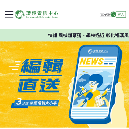
電子報
登入
快訊
風機離聚落、學校過近 彰化福漢風