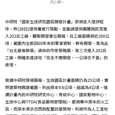
的心願。
中研院「國家生技研究園區開發計畫」即將走入環評程
序，昨(28日)環保署進行現勘，並邀請環保團體與民眾進
入202兵工廠，聽取開發單位簡報。兵工廠面積將近200公
頃，範圍內生態因60年來的軍事管制，鮮有開發，曾為此
「台北最後肺葉」請命的作家張曉風，第三次進入202兵
工廠，明確表達該地「完全不應開發，一公頃也不要」的
疼惜。
根據中研院現場簡報，生技園區計畫面積仍為25公頃，實
際建築物興建範圍，則由原本9.6公頃，縮減為4公頃，強
調計畫內的中研院研究中心、育成中心、國家動物中心、
生技中心與TFDA(食品藥物管理局)，都將集中原本的火工
區。而原本滯洪池西側配置的建築物，則將作為人工溼地