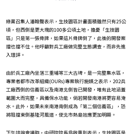
綠黨召集人潘翰聲表示，生技園區計畫面積雖然只有25公
頃，但西側是更大塊的100多公頃土地，擔憂「生技園
區」只是第一張骨牌，如果這片骨牌倒了，此後的開發案
擋也擋不住。他呼籲對兵工廠做完整生態調查，而非先進
入環評。
由於兵工廠內坐落三重埔等三大古埤，是一完整集水區，
專業者都市改革組織(OURs)專案執行施媖之表示，202兵
工廠西側的信義區以及南港北側皆已開發，唯有此地涵蓋
範圍大而完整，具備保水功能，倘若開發南港將更容易淹
水。此外，如果未來南港南側成為「第二個信義區」，恐
將阻擋東側基隆河風道，使北市熱島效應更加明顯。
下午諮詢會議時，中研院院長翁啟惠則表示，生技園區是