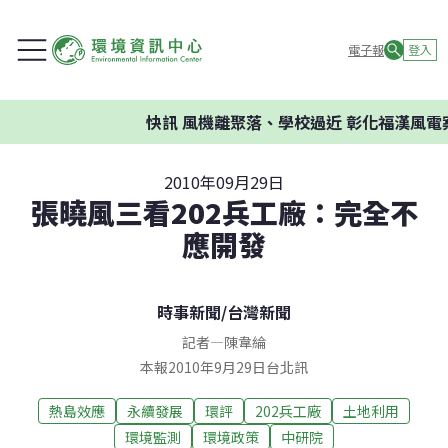
電子報
登入
快訊
風機離聚落、學校過近 彰化福漢風電案
2010年09月29日
張曉風三看202兵工廠：完全不
應開發
時事新聞
/
台灣新聞
記者
—
陳韋綸
本報2010年9月29日台北訊
熱島效應
永續發展
環評
202兵工廠
土地利用
環境監測
環境政策
中研院