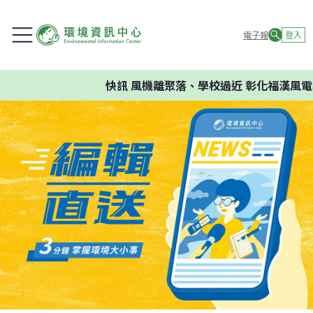
電子報
登入
快訊
風機離聚落、學校過近 彰化福漢風電