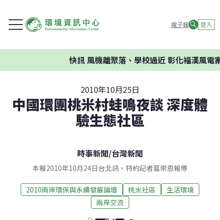
電子報
登入
快訊
風機離聚落、學校過近 彰化福漢風電案
2010年10月25日
中國環團桃米村蛙鳴夜談 深度體
驗生態社區
時事新聞
/
台灣新聞
本報2010年10月24日台北訊，特約記者葛崇恩報導
2010兩岸環保與永續發展論壇
桃米社區
生活環境
兩岸交流