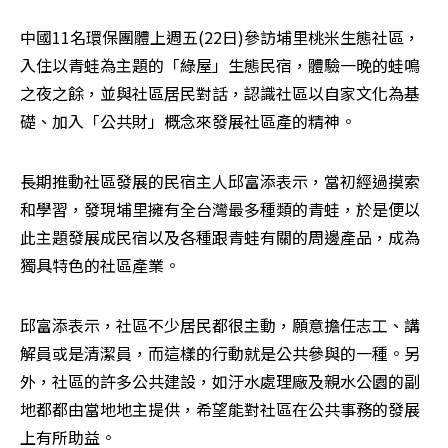
中國11名環保團體上週五(22日)參訪埔里桃米生態社區，
入住以青蛙為主題的「綠屋」生態民宿，體驗一晚的蛙鳴
之夜之餘，並與社區居民對話，認識社區以自家文化為基
礎、加入「公共財」概念來發展社區產的精神。
長期推動社區發展的民宿主人邱富添表示，當初經過摸索
和學習，發現埔里擁有全台灣最多種類的青蛙，於是便以
此主題發展成民宿以及各種跟青蛙有關的周邊產品，成為
獨具特色的社區產業。
邱富添表示，社區不少居民都很主動，願意擔任志工、講
解員或是清潔員，而這樣的行動就是公共參與的一種。另
外，社區的許多公共建設，如汙水處理廠及親水公園的副
地都都由當地地主提供，希望能對社區在公共事務的發展
上有所助益。