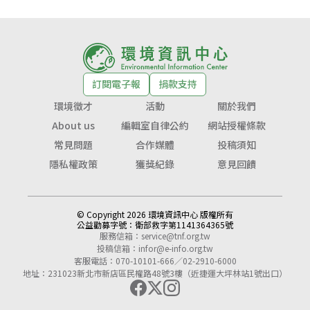
訂閱電子報
捐款支持
環境徵才
活動
關於我們
About us
編輯室自律公約
網站授權條款
常見問題
合作媒體
投稿須知
隱私權政策
獲獎紀錄
意見回饋
© Copyright 2026 環境資訊中心 版權所有
公益勸募字號：
衛部救字第1141364365號
服務信箱：
service@tnf.org.tw
投稿信箱：
infor@e-info.org.tw
客服電話：070-10101-666／02-2910-6000
地址：231023新北市新店區民權路48號3樓（近捷運大坪林站1號出口）