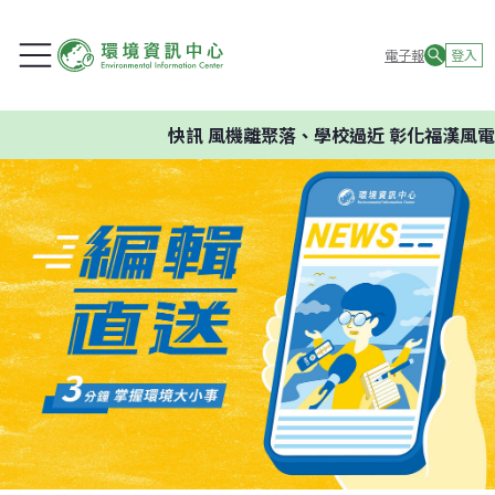
電子報
登入
快訊
風機離聚落、學校過近 彰化福漢風電