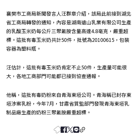
襄樊市工商局新聞發言人汪群章介紹，該局此前接到湖北
省工商局轉發的通知，內容是湖南遠山乳業有限公司生產
的乳酸玉米奶每公斤三聚氰胺含量高達4.8毫克，嚴重超
標。這批有毒玉米奶共計50件，批號為20100615，包裝
容器為塑料瓶。
汪估計，這批有毒玉米奶肯定不止50件，生產量可能很
大，各地工商部門可能都已接到協查通報。
他稱，這批有毒奶粉來自青海東垣公司。青海稱已封存東
垣涉案乳粉，今年7月，甘肅省質監部門發現青海東垣乳
制品廠生產的奶粉三聚氰胺嚴重超標。