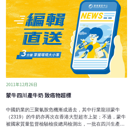
批發市場上購買的部分產品嚴重超標，比如丰台區岳各莊
批發市場酒店用品城二層5號銷售的一款「祥和」牌美耐
皿碗，甲醛檢測值為14.5mg/dm2，超標近5倍，有嚴重致
癌隱患。此外，對北京20家餐飲企業調查發現，5家使用
的是生產企業不詳的美耐皿餐具。至於北京市場銷售的一
次性塑料餐飲具，共調查了東郊市場、岳各莊批發市場、
北京京城開源副食批​​發市場、錦繡大地、彰化農貿市場、
四海市場等，隨機抽取了39個產品。經檢測發現，有11個
產品的蒸發殘渣超標，其中超標最多的是在錦繡大地市場
購買的一款「三無」餐盒
2011年12月26日
蒙牛四川產牛奶 致癌物超標
中國奶業的三聚氰胺危機漸成過去，其中行業龍頭蒙牛
（2319）的牛奶亦再次在香港大型超市上架；不過，蒙牛
被國家質量監督檢驗檢疫總局檢測出，一批在四川生產的
純牛奶，致癌物黃曲霉毒素M1超標1.4倍。香港食物安全