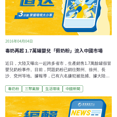
脂餐具的原料，以 「三聚氰胺-甲醛樹脂」與「木漿」為
主要成份，加入其他物質混合反應而成，是類似紙黏土的
概念。也就是說，美耐皿餐具成型粉[註]是三聚氰胺單體經
數次反應後的製品，此原料需再經高溫高壓穩定分子結構
後成型，才能製成一般使用的美耐皿樹
2016年04月04日
毒奶再起 1.7萬罐嬰兒「假奶粉」流入中國市場
近日，大陸又曝出一起跨多省市，生產銷售1.7萬餘罐假冒
嬰兒奶粉事件。目前，問題奶粉已銷往鄭州、徐州、長
沙、兗州等地。據報導，已有六名嫌犯被批捕。據大陸媒
體報導，中共最高檢於2016年3月22日在其官網發布的信
毒奶粉
三聚氰胺
生活環境
中國新聞
息稱，該案發生於2015年9月，至2016年1月8日，公安機
關批捕涉案的陳某等7人。嫌犯陳某、唐某組織他人仿製
假冒品牌奶粉罐、商標標籤，收購低檔、廉價或非嬰兒奶
粉，在非法加工點罐裝出售，共計生產銷售了假冒奶粉1.7
萬餘罐，非法獲利將近200萬元人民幣。截至發稿時間，