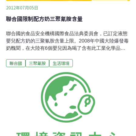
2012年07月05日
聯合國限制配方奶三聚氰胺含量
聯合國的食品安全機構國際食品法典委員會，已訂定液態
嬰兒配方奶的三聚氰胺含量上限。2008年中國大陸爆發毒
奶醜聞，在大陸有6個嬰兒因為喝了含有此工業化學品的
奶製品而喪命，30萬嬰兒因為食用遭汙染的奶品而患病。
聯合國
三聚氰胺
生活環境
國際食品法典委員會（CodexAlimentarius Commission,
CAC）由聯合國糧農組織（FAO）與世界衛生組織
（WHO）共同管理，但此委員會提出的建議並不具約束
力。此委員會於2010年國際食品法典委員會即訂定嬰兒配
方奶粉的三聚氰胺含量上限，每公斤奶粉含量最高不得超
過1毫克，並於此次會議中訂定液態配方奶的含量上限，
每公斤不得超過0.15毫克。三聚氰胺是製作碗盤和廚具的
原料，有時會經由包裝滲入食物。在中國大陸，三聚氰胺
用來添加在加水稀釋的奶水中，以提高蛋白質含量。國際
食品法典委員會將於7日結束這次會議，也將就畜牧業的
促進肉類生長藥物使用的議題提出建議。委員會計畫對這