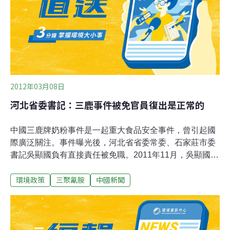
去買有機蔬菜就好了。」如果，台灣有很多有機蔬菜就好
了，但以台灣環境污染程度，不知有多少農地是乾淨且可
種出有機蔬果？這兩年人民在食物這一話題，真是如驚弓
之鳥。先有三聚氰胺在奶品中，再有塑化劑在果汁中，然
2012年03月08日
河北省委書記：三鹿事件被免官員復出是正常的
中國三鹿牌奶粉事件是一起重大食品安全事件，曾引起國
際廣泛關注。事件曝光後，河北省省委常委、石家莊市委
書記吳顯國負有直接責任被免職。2011年11月，吳顯國列
席河北黨代會，社會對問題官員的複出提出質疑。河北省
環境政策
三聚氰胺
中國新聞
委書記張慶黎回應三鹿事件問題官員復出時表示，事件過
去好幾年，給問題官員安排新工作「是正常的」。張慶黎
說，黨和國家任用幹部程序嚴格，幹部幹得好時有褒獎，
犯了錯誤按照黨的紀律甚至國法處理，違反紀律後，會根
據其處分日期和他本人的表現，安排新工作，「任用幹部