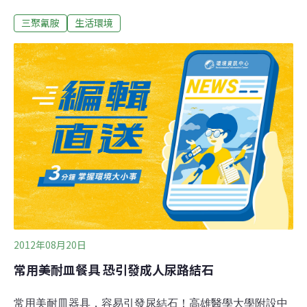
醫學研究證實，美耐皿釋出三聚氰胺，會通過食物吃下
三聚氰胺
生活環境
肚，長期使用的健康風險值得重視。2008年中國毒奶事
件，導致5萬多名嬰兒腎病變、犧牲了6條小生命，多數人
對事件「主角」三聚氰胺並不陌生。近期一篇登載於國際
期刊的台灣醫學研究顯示，食用美耐皿盛裝的麵湯，受試
者尿液立即可檢出三聚氰胺，高達12小時才代謝至最低濃
度。專家指出，一碗美耐皿麵湯釋出毒物量不高，但長期
使用美耐皿餐具，恐有健康風險，特別是小孩、孕婦等易
敏感族群，最好別使用美耐皿餐具盛裝熱食。這篇近期發
表在《美國醫學會內科醫學期刊》（JAMA Internal
Medicine）的研究，是由台灣高雄醫學大學研究團隊發
表。研究團隊、高醫家醫科主治醫師吳明蒼表示，為了解
美耐皿餐具在高溫之下的穩定性，
2012年08月20日
常用美耐皿餐具 恐引發成人尿路結石
常用美耐皿器具，容易引發尿結石！高雄醫學大學附設中