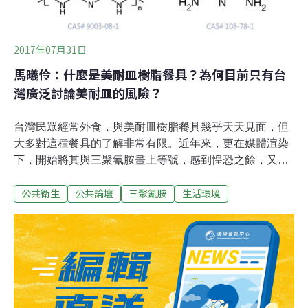
加口感、色澤、香氣、延長保鮮或混淆檢驗品質等原因，
而非法使用在食品上。化學局表示，後續還有33種國際常
非法添加食品的化學物，正在評估，未來可望陸續納管。
2017年07月31日
例如豆干常用上皂黃，這種工業用黃
馬曦伶：什麼是美耐皿樹脂餐具？為何目前只有台
灣廣泛討論美耐皿的風險？
台灣民眾經常外食，與美耐皿樹脂餐具幾乎天天見面，但
大多對這種餐具的了解非常有限。近年來，更在媒體渲染
下，開始將其與三聚氰胺畫上等號，感到惶恐之餘，又不
得不接受這樣的選擇。可是，作為「熱固性塑膠」的美耐
公共衛生
公共論壇
三聚氰胺
生活環境
皿樹脂餐具，真的如媒體所引述的，只能盛裝40℃、甚至
30℃以下的食品嗎？在2007年的毒飼料事件，及2008年
的毒奶粉事件後，消費者開始認識三聚氰胺這一合成有機
物，當時三聚氰胺被業者不當添加於食品，造成寵物及幼
兒腎臟病變、甚至死亡的案例。不過，被添加於食品中的
三聚氰胺，與做為美耐皿樹脂餐具的主原料——三聚氰胺
甲醛樹脂，並非同一種化學品，不應混為一談。美耐皿樹