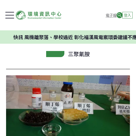
電子報
登入
訊
風機離聚落、學校過近 彰化福漢風電案環委建議不應開發
三聚氰胺