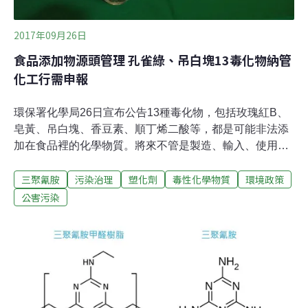
2017年09月26日
食品添加物源頭管理 孔雀綠、吊白塊13毒化物納管
化工行需申報
環保署化學局26日宣布公告13種毒化物，包括玫瑰紅B、
皂黃、吊白塊、香豆素、順丁烯二酸等，都是可能非法添
加在食品裡的化學物質。將來不管是製造、輸入、使用、
販賣，都需要申請並獲得核可才能運用，違者將以毒管法
三聚氰胺
污染治理
塑化劑
毒性化學物質
環境政策
處罰6到50萬元。現行規範上，已有衛福部能依食安法進
行稽查，在市面上揪出非法使用的個案。食安法在修正
公害污染
後，黑心廠商最高可處8000萬罰金，致人於死最高2億
元。化學局局長謝燕儒強調，今次化學局的公告，是進一
步要在前端進行源頭管理。包括毒管法第7條、第8條、第
17條、第23條都有罰則，罰鍰範圍是6萬至50萬元。遭公
告的這13種毒化物，謝燕儒表示，都不屬於合法的食品添
加物。過去不時有業者為了降低成本、增加賣相，用來增