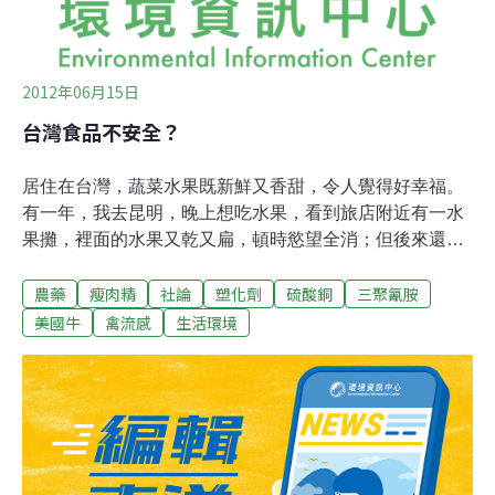
類藥物訂
2012年06月15日
台灣食品不安全？
居住在台灣，蔬菜水果既新鮮又香甜，令人覺得好幸福。
有一年，我去昆明，晚上想吃水果，看到旅店附近有一水
果攤，裡面的水果又乾又扁，頓時慾望全消；但後來還是
買了一些橘子。看著袋子裡的水果，越加令人懷念起台灣
農藥
瘦肉精
社論
塑化劑
硫酸銅
三聚氰胺
的水果。台灣人，沒吃水果，真會受不了。吃水果，要拜
樹頭，感謝老天賜給我們的福地。民，以食為天。吃飽，
美國牛
禽流感
生活環境
是最大的幸福。現代人，不只是吃飽，還要吃好。為了要
使外觀看起來漂亮，以至於有些農人開始生產一些加了農
藥和化學肥料的蔬菜水果給我們，農藥和化肥的殘留都可
能進入我們的肚子裡了。有一次，我們去行政院表達反對
台灣開放瘦肉精美國牛肉。政府官員還拿農藥做比喻，他
說：「肉品有瘦肉精，就等同於蔬菜有農藥；消費者可以