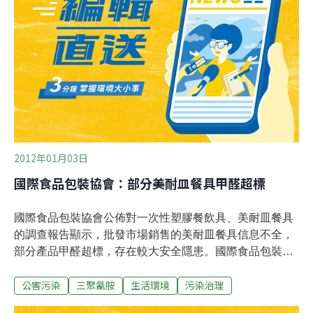
不能一棍子打死，不能看一時一事，還要發揮他的長處和
特點」。他還說，改革最終是充分發揮社會主義制度的優
越性和充分調動廣大人民群眾的積極性，使大家有施展才
能的舞台。「三鹿事件過去好幾年了，一些同志受到處
分，現在安排工作是正常的」。
2012年01月03日
國際食品包裝協會：部分美耐皿餐具甲醛超標
國際食品包裝協會公佈對一次性塑膠餐飲具、美耐皿餐具
的調查報告顯示，批發市場銷售的美耐皿餐具信息不全，
部分產品甲醛超標，存在較大安全隱患。國際食品包裝協
會對北京、廣東、浙江的10家超市、10家批發市場及北京
公害污染
三聚氰胺
生活環境
污染治理
20家餐飲企業使用的美耐皿餐具進行調查，購買28種樣品
送至國家環保產品質量監督檢驗中心檢測。結果顯示，從