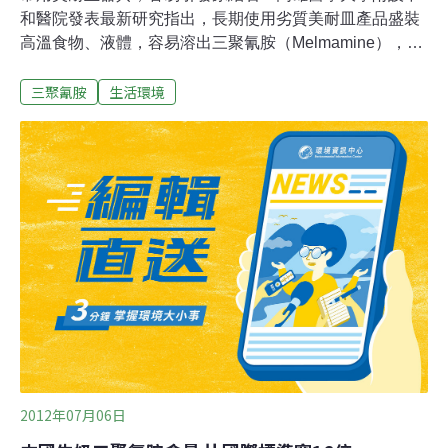
和醫院發表最新研究指出，長期使用劣質美耐皿產品盛裝
高溫食物、液體，容易溶出三聚氰胺（Melmamine），長
期下來可能引發尿路結石。高醫附醫泌尿科醫師劉家駒表
三聚氰胺
生活環境
示，建議民眾少用塑膠餐具，改以瓷、鐵器替代。劉家駒
的研究已發表在「國際腎臟醫學會雜誌（Kidney
International）」，並獲得國內外醫學雜誌論文獎，也是國
內醫界首次研究「低劑量三聚氰胺暴露增加成人罹尿路結
石風險」。由於三聚氰胺主要來源為美耐皿器具，只要接
觸到攝氏60度以上高溫就容易釋出三聚氰胺。研究還發
現，結石且尿中三聚氰胺濃度高的人都有吃檳榔、抽菸、
肥胖及水喝得少的問題。劉家駒及研究團隊以2003到2007
年院內211名無結石的正常組，以及211名「含鈣尿路結
石」的對照組進行分析，結果發現，與正常組相比，尿中
三聚氰胺濃度在3.11ng／ml以內者，對照組發生結石風險
增3倍
2012年07月06日