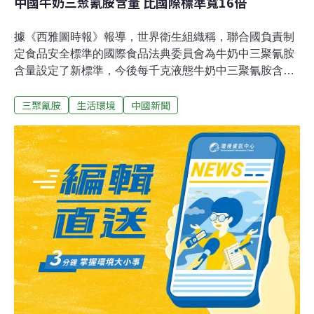
中國牛奶三聚氰胺含量 比國際標準寬16倍
據《西雅圖時報》報導，世界衛生組織稱，聯合國負責制
定食品安全標準的國際食品法典委員會為牛奶中三聚氰胺
含量設定了新標準，今後每千克液態牛奶中三聚氰胺含量
不得超過0.15毫克。新標準規定，今後每千克液態牛奶中
三聚氰胺
生活環境
中國新聞
三聚氰胺含量不得超過0.15毫克。委員會曾規定，每千克
用於製造奶粉的牛奶中三聚氰胺含量最多不得超過1毫
克，其他食品中，三聚氰胺含量不得超過每千克2.5毫克。
世衛組織專家表示，三聚氰胺含量標準指食品中三聚氰胺
自然的、不可避免的含量，而非人為添加的含量。制定三
聚氰胺含量上限標準，有助於各國區別食品中無法避免且
對健康無礙的三聚氰胺含量與蓄意添加三聚氰胺的行為。
2011年4月20日，中國公布規定除嬰兒配方食品中三聚氰
胺限量​​值為1毫克/千克，其他所有食品（注：包括液態
奶）均不得超2.5毫克/千克。此標準遠低於國際食品法典
委員會新出台的標準。