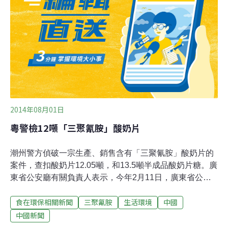
仍有涉案人員在逃未歸案。官方沒有公布問題奶粉的品
牌，在哪些商場有售。大量網民表示，擔心自己的孩子是
否吃到了這種奶粉。2008年三聚氰胺毒奶粉事件被曝光
後，至今八年，國產奶粉的信譽不但沒有恢復，不合格奶
粉仍在市場上大行其道。毒奶粉受害家長蔣亞林在接受美
國之音採訪時毫不諱言的表示，對於國產奶粉她已沒了一
絲信任。她說自己的孩子至今
2014年08月01日
粵警檢12噸「三聚氰胺」酸奶片
潮州警方偵破一宗生產、銷售含有「三聚氰胺」酸奶片的
案件，查扣酸奶片12.05噸，和13.5噸半成品酸奶片糖。廣
東省公安廳有關負責人表示，今年2月11日，廣東省公安
廳部署潮州市公安機關查處潮州市博大食品有限公司涉嫌
食在環保相關新聞
三聚氰胺
生活環境
中國
生產、銷售不符合食品安全標準食品案，成功拘捕生產、
銷售含有「三聚氰胺」的酸奶片糖的經營者，查扣成品酸
中國新聞
奶片糖12.05噸，半成品酸奶片糖13.5噸。經調查，案件涉