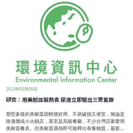
及外省多地的重大複雜案件，廣東省公安廳已報請公安
部，組織全國12個省市摧毀犯罪網絡。
2013年02月05日
研究：用美耐皿裝熱食 尿液立即驗出三聚氰胺
塑型多樣的美耐皿因輕便好用、不易破損又便宜，無論是
路邊攤或小火鍋店，甚至是高級餐廳，不少台灣店家愛用
美耐皿餐具。但美耐皿遇熱即可能釋出有毒物質，最新的