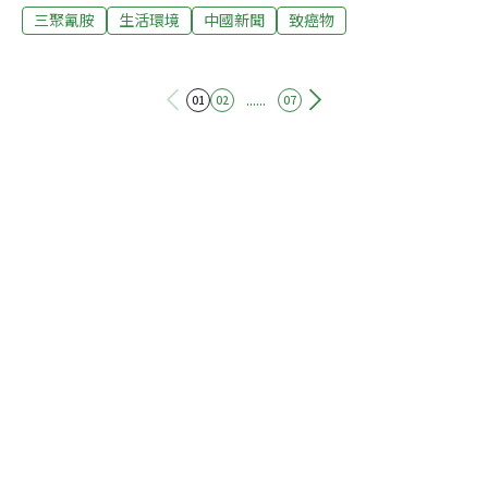
三聚氰胺
生活環境
中國新聞
致癌物
中心表示，會向內地有關當局及進口商了解及跟進事件。
蒙牛近日公布，旗下純牛奶及低脂高鈣奶兩款產品將重新
打入香港市場，在佳寶百貨及華潤萬家共400家分店出
售。蒙牛沒有交代今次被驗出致癌物超標的批次，是否已
......
01
02
07
運至香港出售。