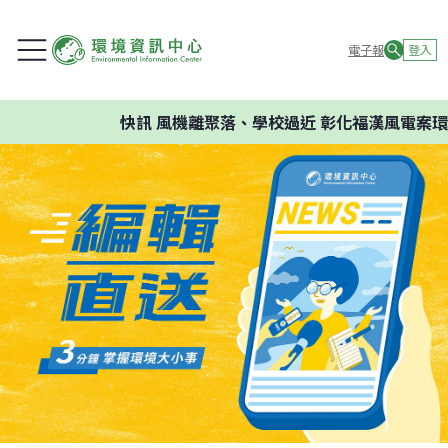
電子報
登入
快訊
風機離聚落、學校過近 彰化福漢風電案環