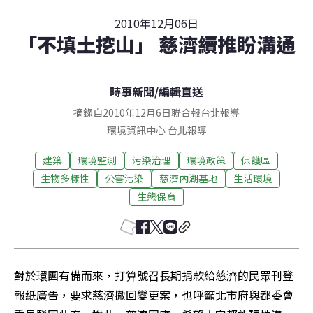
2010年12月06日
「不填土挖山」 慈濟續推盼溝通
時事新聞
/
編輯直送
摘錄自2010年12月6日聯合報台北報導
環境資訊中心
台北
報導
建築
環境監測
污染治理
環境政策
保護區
生物多樣性
公害污染
慈濟內湖基地
生活環境
生態保育
對於環團有備而來，打算號召長期捐款給慈濟的民眾刊登
報紙廣告，要求慈濟撤回變更案，也呼籲北市府與都委會