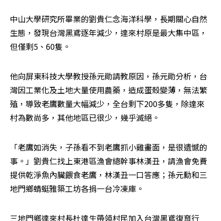
中山大學研究所畢業的劉貴仁念海洋科學，長期關心自然
生態，發現台灣黑鳶逐年減少，達來村原是最大集中區，
但僅剩5、60隻。
他向屏東科技大學教授孫元勛請教原因，孫元勛分析，台
灣因工業化及土地大量使用農藥，造成蛋殼變薄，無法繁
殖，導致老鷹數量大幅減少，全台剩下200多隻，除達來
村為數尚多，其他地區已很少，幾乎滅絕。
「老鷹如消失，子孫看不到老鷹抓小雞畫面，是很遺憾的
事。」劉貴仁找上東港區漁會總幹事林漢丑，請漁會免費
提供乾淨魚內臟餵食老鷹，林漢丑一口答應；孫元勳和三
地門鄉蜻蜓雅築工坊各捐一台冷凍庫。
三地門鄉達來村長杜達生帶領村民加入台灣黑鳶復育行