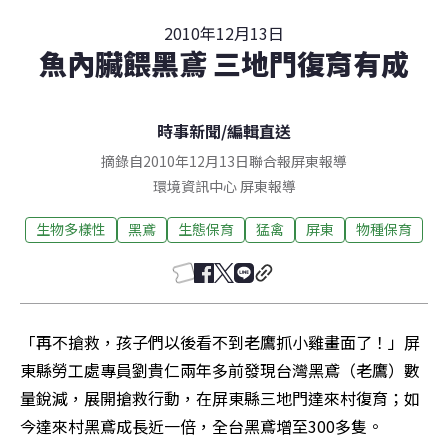
2010年12月13日
魚內臟餵黑鳶 三地門復育有成
時事新聞
/
編輯直送
摘錄自2010年12月13日聯合報屏東報導
環境資訊中心
屏東
報導
生物多樣性
黑鳶
生態保育
猛禽
屏東
物種保育
「再不搶救，孩子們以後看不到老鷹抓小雞畫面了！」屏
東縣勞工處專員劉貴仁兩年多前發現台灣黑鳶（老鷹）數
量銳減，展開搶救行動，在屏東縣三地門達來村復育；如
今達來村黑鳶成長近一倍，全台黑鳶增至300多隻。