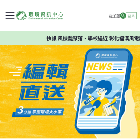
電子報
登入
快訊
風機離聚落、學校過近 彰化福漢風電