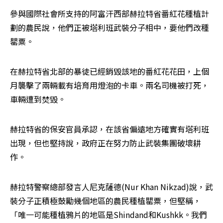
參與國際社會所支持的阿富汗西部赫拉特省番紅花種植計
劃的農民說，他們正被塔利班武裝分子相中，要他們改種
罌粟。
在赫拉特省北部的暴徒已經銷毀該地的番紅花花田，上個
月襲擊了兩輛載有培育用燈泡的卡車。兩名司機被打死，
車輛遭到焚毀。
赫拉特省的保安官員承認，在該省偏遠地方確實有塔利班
出現，但也堅持說，政府正在努力防止武裝集團破壞耕
作。
赫拉特警察總部發言人尼克薩德(Nur Khan Nikzad)說，武
裝分子正積極鼓勵幾個地區的農民種植罌粟，但堅稱，
「唯一可能種植鴉片的地區是Shindand和Kushkk。我們