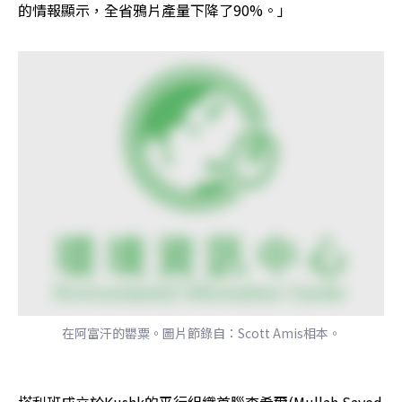
的情報顯示，全省鴉片產量下降了90%。」
在阿富汗的罌粟。圖片節錄自：Scott Amis相本。
塔利班成立於Kushk的平行組織首腦查希爾(Mullah Sayed 