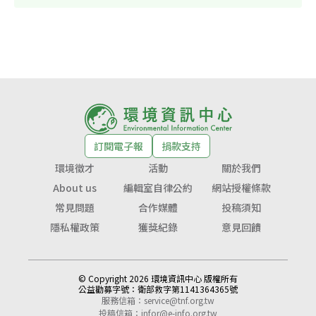
訂閱電子報
捐款支持
環境徵才
活動
關於我們
About us
編輯室自律公約
網站授權條款
常見問題
合作媒體
投稿須知
隱私權政策
獲獎紀錄
意見回饋
© Copyright 2026 環境資訊中心 版權所有
公益勸募字號：
衛部救字第1141364365號
服務信箱：
service@tnf.org.tw
投稿信箱：
infor@e-info.org.tw