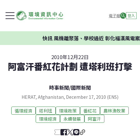
電子報
登入
快訊
風機離聚落、學校過近 彰化福漢風電案遭
2010年12月22日
阿富汗番紅花計劃 遭塔利班打擊
時事新聞
/
國際新聞
HERAT, Afghanistan, December 17, 2010 (ENS)
循環經濟
塔利班
環境政策
番紅花
農林漁牧業
環境經濟
永續發展
阿富汗