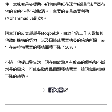
件，意味著丹麥援助小組供應番紅花球莖給鄰近法里亞布
省的合約不得不被取消。」主要的交易商賈利勒
(Mohammad Jalil)說。
阿富汗的反毒部部長Moqbel說，由於他的工作人員和其
他政府機構的努力，以及因造成罌粟枯萎的疾病所賜，去
年在赫拉特罌粟的種植面積下降了50%。
不過，他提出警告說，現在由於鴉片有較高的價格和不斷
增長的需求，可能鼓勵農民回頭種植罌粟，這現象將扭轉
下降的趨勢。