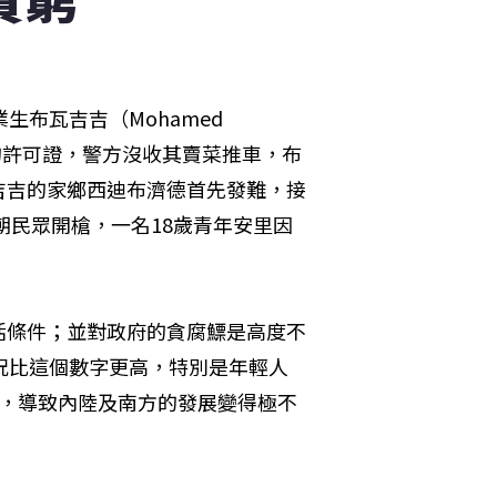
布瓦吉吉（Mohamed 
賣的許可證，警方沒收其賣菜推車，布
吉吉的家鄉西迪布濟德首先發難，接
朝民眾開槍，一名18歲青年安里因
活條件；並對政府的貪腐鰾是高度不
況比這個數字更高，特別是年輕人
區，導致內陸及南方的發展變得極不