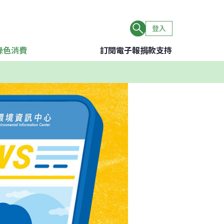
登入
綠色消費
訂閱電子報
捐款支持