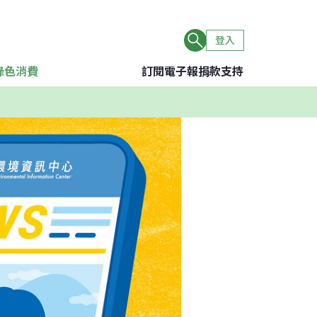
登入
綠色消費
訂閱電子報
捐款支持