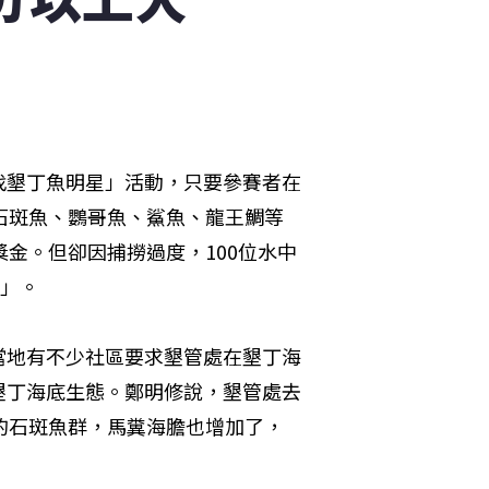
找墾丁魚明星」活動，只要參賽者在
石斑魚、鸚哥魚、鯊魚、龍王鯛等
金。但卻因捕撈過度，100位水中
星」。
當地有不少社區要求墾管處在墾丁海
墾丁海底生態。鄭明修說，墾管處去
的石斑魚群，馬糞海膽也增加了，