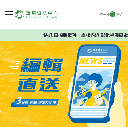
電子報
登入
快訊
風機離聚落、學校過近 彰化福漢風電