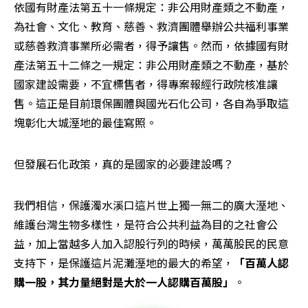
依國有財產法第五十一條規定：非公用財產類之不動產，
為社會、文化、教育、慈善、救濟團體舉辦公共福利事業
或慈善救濟事業所必需者，得予讓售。然而，依據國有財
產法第五十二條之一規定：非公用財產類之不動產，基於
國家建設需要，不宜標售者，得專案報經行政院核准讓
售。這正是目前環保團體與國光石化公司，各自為爭取這
塊彰化大城溼地的最佳寫照。
但發展石化政策，真的是國家的必要建設嗎？
我們相信，保護濁水溪口這片世上獨一無二的廣大溼地、
維護台灣生物多樣性，是符合公共利益為目的之社會公
益，加上當越多人加入認股行列的時候，萬萬股民的民意
支持下，是保護這片泥灘溼地的最大的希望，
「百萬人認
購一股，其力量絕對是大於一人認購百萬股」
。