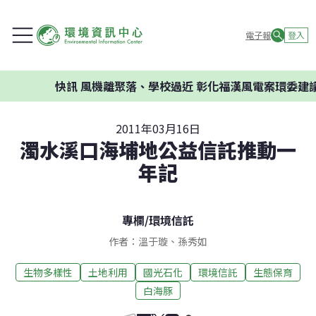
電子報
登入
快訊
風機離聚落、學校過近 彰化福漢風電案環委建議不應
2011年03月16日
濁水溪口海埔地公益信託推動一
年記
專欄
/
環境信託
作者：溫于璇、孫秀如
生物多樣性
土地利用
國光石化
環境信託
生態保育
白海豚