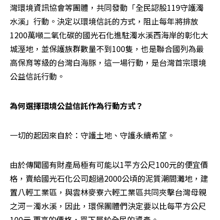
灣環境資訊協會等團體，共同發動「全民認股119守護濁
水溪」行動。決定以環境信託的方式，阻止每年將排放
1200萬噸二氧化碳的國光石化進駐濁水溪西海岸的彰化大
城溼地，並保護族群數量不到100隻，也是聯合國列為最
高保育等級的台灣白海豚，這一場行動，是台灣首宗環境
公益信託行動。
為何選擇環境公益信託作為行動方式？
一切的起因來自於：守護土地、守護永續希望。
由於傳聞國有財產局極有可能以1平方公尺100元的便宜價
格，賣給國光石化公司超過2000公頃的泥質潮間灘地，建
置八輕工業區，與雲林麥寮六輕工業區共同夾擊台灣母親
之河－濁水溪，因此，環保團體們決定要以比每平方公尺
100元 更高的價格，買下屬於全民的資產。