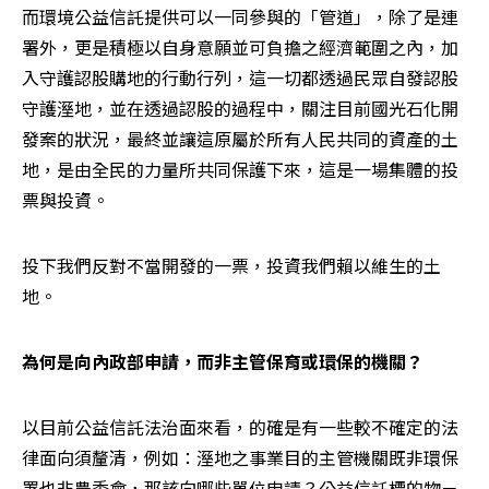
而環境公益信託提供可以一同參與的「管道」，除了是連
署外，更是積極以自身意願並可負擔之經濟範圍之內，加
入守護認股購地的行動行列，這一切都透過民眾自發認股
守護溼地，並在透過認股的過程中，關注目前國光石化開
發案的狀況，最終並讓這原屬於所有人民共同的資產的土
地，是由全民的力量所共同保護下來，這是一場集體的投
票與投資。
投下我們反對不當開發的一票，投資我們賴以維生的土
地。
為何是向內政部申請，而非主管保育或環保的機關？
以目前公益信託法治面來看，的確是有一些較不確定的法
律面向須釐清，例如：溼地之事業目的主管機關既非環保
署也非農委會，那該向哪些單位申請？公益信託標的物－