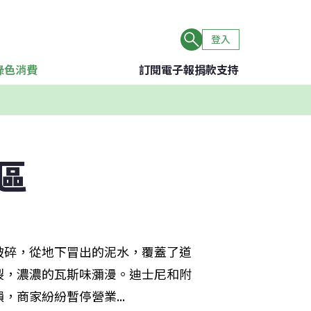
登入
綠色消費
訂閱電子報
捐款支持
區
破碎，從地下冒出的泥水，覆蓋了道
裂，濃濃的瓦斯味瀰漫。迪士尼和附
商家紛紛暫停營業...