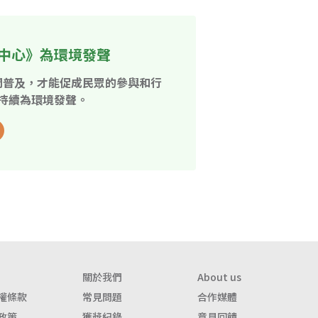
中心》為環境發聲
開普及，才能促成民眾的參與和行
持續為環境發聲。
關於我們
About us
權條款
常見問題
合作媒體
政策
獲獎紀錄
意見回饋