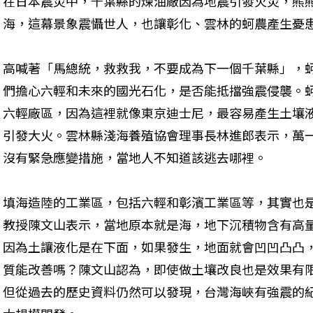
在日本震災中，千葉縣的煉油廠因為地震引發火災，熊
海，這幕景象震懾世人，也讓彰化、雲林的蚵農產生憂
高喊著「馬總統，救救我，不要成為下一個千葉縣」，
們擔心六輕和未來的國光石化，是否能抵擋強震侵襲。
六輕廠區，因為這裡就像東京迪士尼，最容易產生土壤
引發大火。雲林縣淺海養殖協會理事長林進郎表示，萬
沒有緊急應變措施，當地人不知道該逃去哪裡。
填海造陸的工業區，包括六輕和彰濱工業區等，其實也
教授陳文山表示，當地原本就是海，地下沉積物含有高
因為土讓液化是在下面，如果發生，地面就會凹凹凸凸
質能改善嗎？陳文山認為，即使做土壤改良也是效果有
但從過去的歷史資料仍然可以發現，台灣海峽有強震的