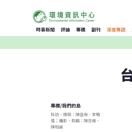
時事新聞
評論
專欄
副刊
深度專題
專欄
/
我們的島
採訪、撰稿：陳佳珣、李曉
儒；攝影、剪輯：陳忠峰、
陳柏諭