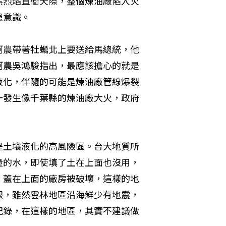
熊烈焰直衝天際，整個煉油廠陷入火
患意識。
蚵農帶著牡蠣北上要送給馬總統，他
蚵農吳鴻駿指出，最應該擔心的就是
液化，伴隨的可能是煉油廠管線爆裂
一發生像千葉縣的煉油廠大火，政府
是土壤液化的高風險區。台大地質所
量的水，即使填了土在上面也沒用，
，蓋在上面的廠房被破壞，這樣的地
限，雖然雲林地區沿海鮮少有地震，
紀錄，在這樣的地區，其實不建議做