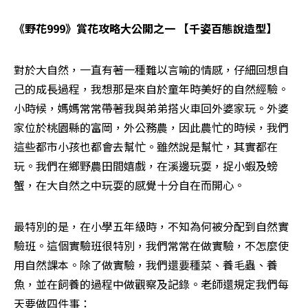
《野花999》賞花攻略大公開之一 【千姿百態說造型】
對於大自然，一直有著一種難以言喻的情感，仔細回想自
己的成長過程，我想那是來自於童年時美好的自然經驗。
小時候，媽媽常常帶著我與弟弟搭火車回外婆家玩。外婆
家位於桃園縣的富岡，外公務農，因此農忙的時候，我們
這些都市小孩也都會去幫忙。雖然說是幫忙，其實都在
玩。我們在鄉野農田間嬉戲，在溪邊玩耍，捉小蝦及螃
蟹，在大自然之中玩耍的感覺十分自在而開心。
最特別的是，在小學五年級時，不知為何被分配到自然實
驗班。這個實驗班很特別，我們常常在做實驗，不怎麼使
用自然課本。除了做實驗，我們還要種菜、養毛蟲、養
魚，並在飼養的過程中做觀察及記錄。老師還規定我們每
天要做四件事：