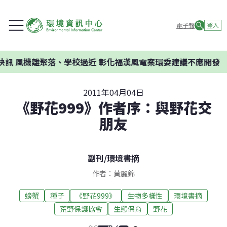
電子報
登入
訊
風機離聚落、學校過近 彰化福漢風電案環委建議不應開發
2011年04月04日
《野花999》作者序：與野花交
朋友
副刊
/
環境書摘
作者：黃麗錦
螃蟹
種子
《野花999》
生物多樣性
環境書摘
荒野保護協會
生態保育
野花