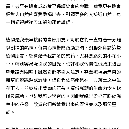
員，甚至有機會成為荒野保護協會的專職，讓我更有機會
把對大自然的喜愛散播出去，引領更多的人接近自然，這
一切都得感謝五年級的那位導師。
植物是我最早接觸的自然朋友，對於它們一直有著一分難
以割捨的熱情，每當心情鬱悶煩躁之時，到野外拜訪這些
植物朋友，總會給予我許多的慰藉。尤其是路旁的小花小
草，特別容易吸引我的目光，也許和我習慣性低頭東張西
望走路有關吧！雖然它們不引人注意，甚至被視為無用的
雜草而遭踩踏或清除，但它們依然能夠在一方薄土之中生
存下去，並綻放出美麗的花朵。這份強韌的生命力令人欽
佩及感動，也是我所要學習的。因此我總是愛野花勝於溫
室中的花朵，欣賞它們所散發出來的野性美以及那份堅
韌。