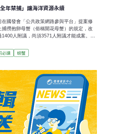
「全年禁捕」讓海洋資源永續
前在國發會「公共政策網路參與平台」提案修
止捕撈抱卵母蟹（俗稱開花母蟹）的規定，改
1400人附議，尚須3571人附議才能成案。所
指的是母蟹在產卵後，將受精卵黏在腹部附肢
間後才會孵化。由於螃蟹一年可產卵多次，全
前必讀
螃蟹
只是其主要繁殖高峰期約在每年8月至12月
4年宣布禁捕時，指出「在考量漁民經濟利益及
禁捕期訂在每年8月16日至11月15日。