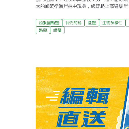
大的螃蟹從海岸林中現身，緩緩爬上高聳堤岸
代表性的陸蟹──凶狠圓軸蟹。像凶狠圓軸蟹
的螃蟹，統稱為陸蟹，部分陸蟹的幼體需要在
凶狠圓軸蟹
我們的島
陸蟹
生物多樣性
期，陸蟹媽媽們就必須降海釋幼。陸蟹研究學
路殺
螃蟹
凶狠圓軸蟹，主要在6到9月的滿月與新月期
海邊前進，在消波塊的縫隙中等待潮水上漲，
了讓掠食者無法在短時間內把幼蟲吃光，許多
如在澳洲聖誕島，每年一到繁殖期，就會有數
水般往海邊湧去。陸蟹是連結海洋與陸地生態
牠們的食物大多是落葉、其他動物的屍體或排
堂，卻扮演著驅動生態系中物質循