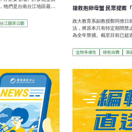
，牠們是台南台江地區最具
搶救抱卵母蟹 民眾提案
這種能在陸地上維持一定活力
海水中成長，因此每到繁殖
政大教育系副教授鄭同僚日
台江國家公園
者劉烘昌調查，台江地區的
法，將原本只有特定期間禁
間釋幼，牠們在海浪召喚下往
為全年禁捕。截至目前已超過
準備將幼蟲釋放到海中。為
謂「開花」（或稱抱卵），
陸蟹採取集體釋幼策略，例
邊緣的細毛上，經過一段時
生物多樣性
綠色消費
買
千萬隻紅地蟹，宛如紅色潮
年都有可能捕撈到開花母蟹，
系的重要物種，在陸地上，
間，因此農委會漁業署201
泄物，看起來不登大雅之
資源永續利用之前提下」，將