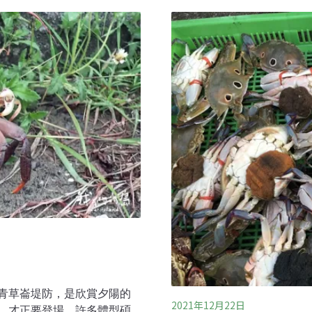
松葉蟹在2018年約有80億
祖瓦爾斯基（Cody
成。當地生物學家和官員討
果的人，都期盼這只是調查中的
斯加漁獵部研究員達利（Benj
商業螃蟹捕撈中產量最大的
蟹，這是很大的警訊。
青草崙堤防，是欣賞夕陽的
2021年12月22日
，才正要登場。許多體型碩