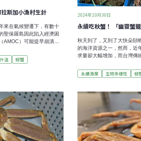
阿拉斯加小漁村生計
2024年10月30日
永續吃秋蟹！ 「幽靈蟹
年來在氣候變遷下，有數十
的聖保羅島因此陷入經濟困
秋天到了，又到了大快朵頣
（AMOC）可能提早崩潰，
的海洋資源之一，然而，近
區經濟恐怕將面臨更加嚴峻
求量卻大幅增加，而台灣傳
入困境冬季原本是阿拉斯加聖
升溫
螃蟹
了壓力。漁業交流平台臉書社
擎的轟鳴，加工廠裡滿是工
有你！認識台灣沿近海螃蟹
漁業與狩獵局因為雪蟹數量急劇
永續漁業
生物多樣性
螃
環境生物與漁業科學系教授
的稅收從平均每年約250萬
動。國內螃蟹捕撈如何進行
的小漁村經濟。聖保羅島的經
定點，從海底拉上一個又一
螃蟹加工設施，雇用了大約
螃蟹，幸運的話，還能抓到
工廠不僅處理商業捕蟹船運來
業常見的作業型態，屬於誘
以及提供燃料、物資和後勤
子，漁民會將味道極重的餌
聚於入口處，利用魚群們互
魚類為捕食籠中魚類，一同