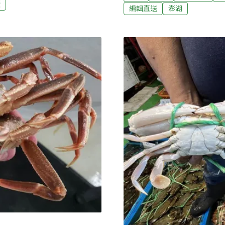
機具處置惹議 苗檢：證據
蟹
編輯直送
澎湖
前就投入社區永續旅遊，但直至近年
傾倒大量廢棄物，檢方偵辦
半日遊包含彩繪蠟染手工
發地方質疑形同縱虎歸山；
膠產業、採摘椰子與泰南甜
（中央社報導）
餐；一日遊則多加搭乘泰國傳
魚、認識螃蟹銀行，最後搭
社區永續旅遊組織的理事長
3000名居民，8