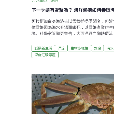
2025年03月04日
下一季還有雪蟹嗎？ 海洋熱浪如何吞噬
阿拉斯加白令海過去以雪蟹捕撈季聞名，但近
億雪蟹因為海水升溫而餓死，以雪蟹產業維生
境。科學家近期更警告，大西洋經向翻轉環流
進一步衝擊已經蕭條的阿拉斯加漁業，當地社
的挑戰。雪蟹減產重創聖保羅島 小島生計陷
減碳新生活
洋流
生物多樣性
熱浪
海水
保羅島最忙碌的時節，白令海上常響起漁船引
深度低碳專題
人忙碌的身影。但2022年10月，阿拉斯加
下降，史無前例地取消了整個捕撈季，聖保羅島
美元驟降至20萬美元，重創這個以捕蟹為生
濟高度依賴雪蟹產業，這裡擁有全北美最大的
400名員工，其中多數是季節性工人。這些加
的螃蟹，還透過徵收漁船登陸稅、雪蟹銷售稅
支持，為城市