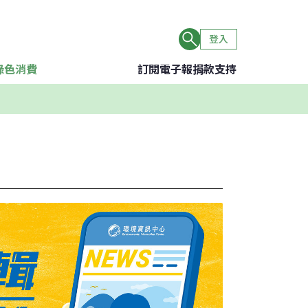
登入
綠色消費
訂閱電子報
捐款支持