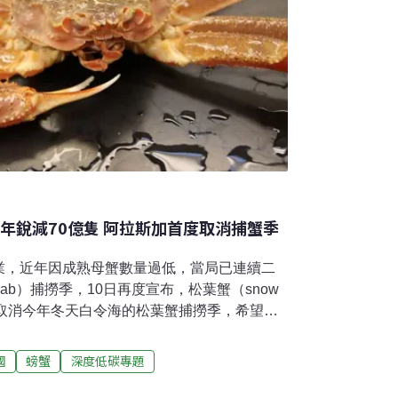
年銳減70億隻 阿拉斯加首度取消捕蟹季
業，近年因成熟母蟹數量過低，當局已連續二
 crab）捕撈季，10日再度宣布，松葉蟹（snow
，取消今年冬天白令海的松葉蟹捕撈季，希望藉
是阿拉斯加首度禁捕松葉蟹，官方資料指出
，松葉蟹數量已從80億隻降到10億隻。相關調查仍
國
螃蟹
深度低碳專題
，專家認為當地海水變暖或許是松葉蟹大量死
隻 疑海水暖化造成根據阿拉斯加漁獵部資料，