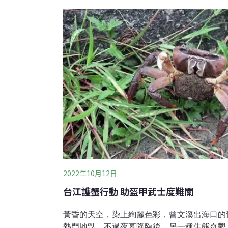
國國家海洋與大氣管理局漁業生物學家科迪・斯
Szuwalski）直言。他說，每個看到研究結
一個錯誤，希望明年有機會看到更多螃蟹。
2022年10月12日
台江護蟹行動 助盔甲武士度難關
黃昏的天空，染上絢麗色彩，曾文溪出海口的
熱門地點，不過夜幕降臨後，另一種生態奇觀