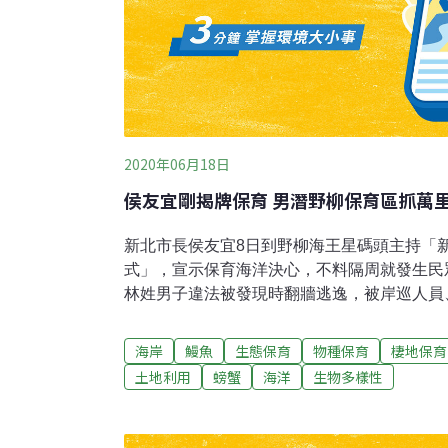
2020年06月18日
侯友宜剛揭牌保育 男潛野柳保育區抓萬
新北市長侯友宜8日到野柳海王星碼頭主持「
式」，宣示保育海洋決心，不料隔周就發生民
林姓男子違法被發現時翻牆逃逸，被岸巡人員
業法函送市府裁罰。在追捕過程中，林男將所
人員趕緊通報金山警分局野柳派出所協助圍捕
海岸
鰻魚
生態保育
物種保育
棲地保育
有龍蝦4隻、海戰車2隻、螃蟹1隻、鰻魚1條
土地利用
螃蟹
海洋
生物多樣性
林男被帶回安檢所內調查，供稱不知為保育區
函送新北市政府，可裁處3萬元以上15萬元以
積極保育海洋生態與維護海洋資源，對於從事