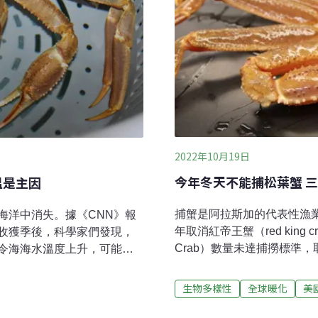
2022年10月19日
今年冬天不能捕松葉蟹 三
溫是主因
捕蟹是阿拉斯加的代表性漁
海洋中消失。據《CNN》報
年取消紅帝王蟹（red king
收獲季後，科學家們發現，
Crab）數量未達捕撈標準
令海海水溫度上升，可能導
此恢復松葉蟹的族群量。這
學家們發表的研究發現，最
2018年到2021年三年間
出現雪蟹消失的問題間，存在
生物多樣性
全球暖化
美
在進行中，除了人為捕撈外
雪蟹數量為何下降「當我第
亡的主因。松葉蟹大減70億
炸了，」該研究的主持人、美