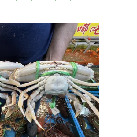
已保全苗栗縣造橋鄉自然運動公園日前遭非法
後將部分挖土機及砂石車交由業者代保管，引
對此，檢方說，必要刑事證據已保全完畢。