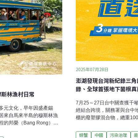
2025年07月28日
澎湖發現台灣新紀錄三角
錄、全球首張地下菌根真
穆斯林漁村日常
7月25～27日台中關查獲
多元文化，早年因盛產錫
經結合跨境，關務署與台中
居來自馬來半島的穆斯林漁
櫃的廢塑膠混合物，總重10
邦榮（Bang Rong）社
護非法的方式，意圖違法輸
，帶你認識不一樣的普吉
依違反《廢棄物清理法》遭
螃蟹
中國
污染治理
任保育獎」，更取得國際