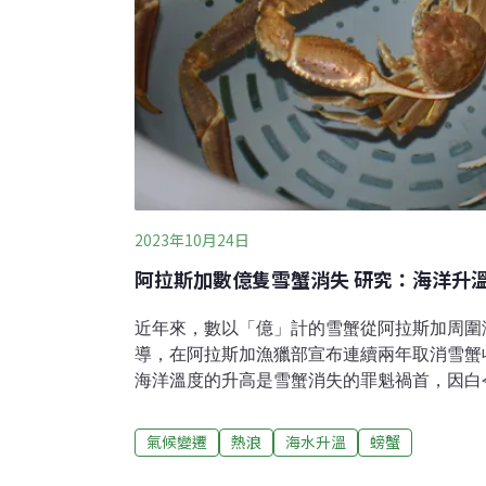
2023年10月24日
阿拉斯加數億隻雪蟹消失 研究：海洋升
近年來，數以「億」計的雪蟹從阿拉斯加周圍
導，在阿拉斯加漁獵部宣布連續兩年取消雪蟹
海洋溫度的升高是雪蟹消失的罪魁禍首，因白
致蟹群餓死。美國國家海洋和大氣管理局的科
近白令海東部的「海洋熱浪」與2021年開始
氣候變遷
熱浪
海水升溫
螃蟹
著不可忽視的關聯性。「過度捕撈」無法解釋
一次收到2021年的調查數據時，我腦袋都要