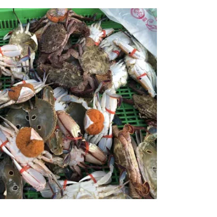
隻，但到2021年只剩下10億隻，數量減少近九
論後決定暫停今年冬天的松葉蟹捕撈季。阿拉
amin Daly）告訴《CNN》，松葉蟹是白令海
。松葉蟹減少數十億隻中有很多的母蟹跟幼