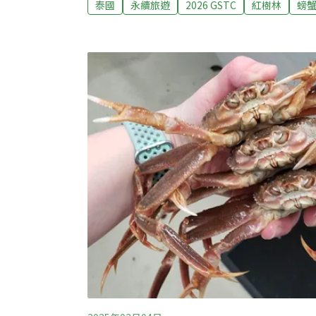
泰國
永續旅遊
2026 GSTC
紅樹林
螃
Good Travel Seal認證。邦榮早在多年
才逐漸打開知名度。當地推出兩種永續遊程，
藝、採收鳳梨與品嚐果汁和點心、認識泰國橡
點料理DIY、中午在河畔清真餐廳享用在地午
統長尾船穿越紅樹林、在茫茫大海中尋找小章
船前往社區周邊無人島，享受美麗夕陽。邦榮
Prasert Ritraksa指出，邦榮範圍廣大，約有