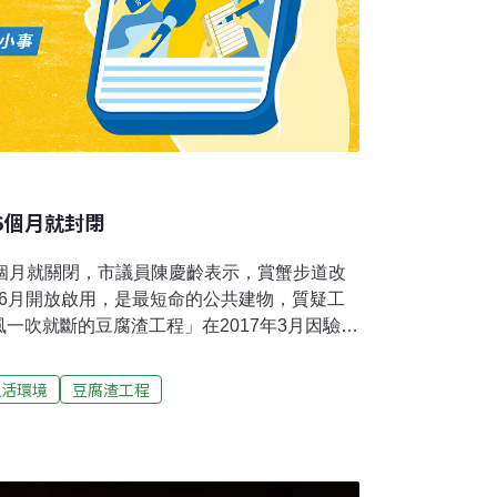
6個月就封閉
6個月就關閉，市議員陳慶齡表示，賞蟹步道改
8年6月開放啟用，是最短命的公共建物，質疑工
一吹就斷的豆腐渣工程」在2017年3月因驗收
017年5月被查核發現未獲開發許可就施工，後
才同意備查，結果今年10月1日米塔颱風來
生活環境
豆腐渣工程
把賞蟹步道吹斷了。產發處說明，受到米塔颱
夜遇大潮及浪高3.6公尺、最大陣風9級，10月
漂流木，立即支用災害準備金修復及補強，並邀
壞帽梁及鋪面整修，並建議進行補強工程，另