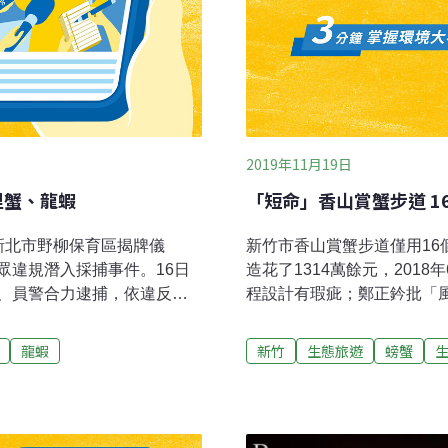
2019年11月19日
里蟹、龍蝦
「短命」香山賞蟹步道 1
新北市野柳保育區揭牌儀
新竹市香山賞蟹步道僅用1
眾違規潛入採捕事件。16日
造花了1314萬餘元，201
、員警合力逮捕，依違反漁
程設計有瑕疵；鄭正鈐批「風
採捕的漁獲棄置草叢，海巡
缺失，廠商落跑無法啟用，2
，合力將林男逮獲。清查共
來在完工啟用5個月後內政部
龍蝦
新竹
生態旅遊
螃蟹
、各類魚種7條、海膽7顆等。
襲，新竹市沒放颱風假，卻
，海巡訊後依漁業法第44條
風影響，香山區在9月30日午
下罰鍰。第二岸巡隊表示，為
1日會勘時發現附近有大型
違規行為者將積極查處，也
土木技師檢討，建議拆除損