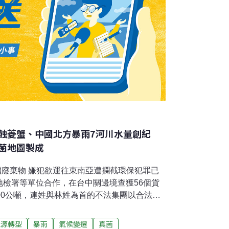
蝕菱蟹、中國北方暴雨7河川水量創紀
菌地圖製成
千噸廢棄物 嫌犯欲運往東南亞遭攔截環保犯罪已
地檢署等單位合作，在台中關邊境查獲56個貨
00公噸，連姓與林姓為首的不法集團以合法掩
出廢塑膠混合物到馬來西亞等東南亞國家，皆
檢方起訴。（公視新聞網報導）非法傾倒查扣
能源轉型
暴雨
氣候變遷
真菌