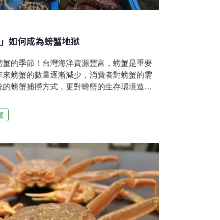
籠」如何成為螃蟹地獄
螃蟹的季節！台灣海洋資源豐富，螃蟹是重要
年來螃蟹的數量逐漸減少，消費者對螃蟹的需
統的螃蟹捕撈方式，更對螃蟹的生存環境造成
團「食魚教育有你有我」10月7日舉辦「蟹蟹
籠具與永續發展」，邀請了國立台灣海洋大學
蟹
兼系主任藍國瑋分享螃蟹籠具的改革與保育行
？萬里沿海處，漁民駕著一艘小船出海，到了
個編織複雜的鐵絲籠具，裡頭困著數隻肥美的
一隻價值不菲的鰻魚。使用「籠具」是台灣漁
導陷阱類。籠具為由鐵絲所編成的半圓柱形籠
料放置於入口下方，吸引螃蟹等魚類靠近、群
相推擠入籠以捕獲目標，同時，也可能有其他
被困