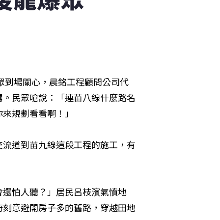
民眾到場關心，晨銘工程顧問公司代
罵。民眾嗆說：「連苗八線什麼路名
你來規劃看看啊！」
交流道到苗九線這段工程的施工，有
會還怕人聽？」居民呂枝濱氣憤地
府刻意避開房子多的舊路，穿越田地