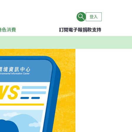
登入
綠色消費
訂閱電子報
捐款支持