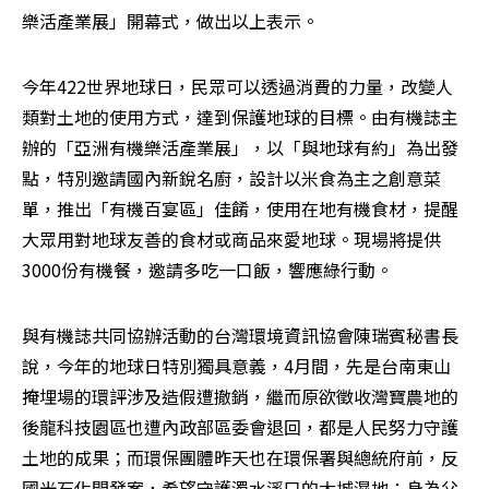
樂活產業展」開幕式，做出以上表示。
今年422世界地球日，民眾可以透過消費的力量，改變人
類對土地的使用方式，達到保護地球的目標。由有機誌主
辦的「亞洲有機樂活產業展」，以「與地球有約」為出發
點，特別邀請國內新銳名廚，設計以米食為主之創意菜
單，推出「有機百宴區」佳餚，使用在地有機食材，提醒
大眾用對地球友善的食材或商品來愛地球。現場將提供
3000份有機餐，邀請多吃一口飯，響應綠行動。
與有機誌共同協辦活動的台灣環境資訊協會陳瑞賓秘書長
說，今年的地球日特別獨具意義，4月間，先是台南東山
掩埋場的環評涉及造假遭撤銷，繼而原欲徵收灣寶農地的
後龍科技園區也遭內政部區委會退回，都是人民努力守護
土地的成果；而環保團體昨天也在環保署與總統府前，反
國光石化開發案，希望守護濁水溪口的大城濕地；身為父