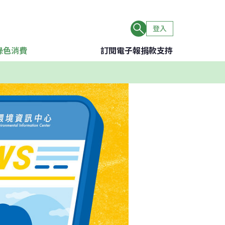
登入
綠色消費
訂閱電子報
捐款支持