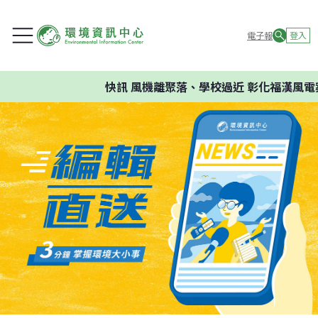
電子報
登入
快訊
風機離聚落、學校過近 彰化福漢風電