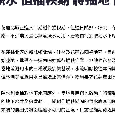
花蓮北區正進入二期稻作插秧期，但連日酷熱、缺雨，
應，不少農民擔心無灌溉水可用，紛紛自行抽取地水下
花蓮縣北區的新城鄉北埔、佳林及花蓮市國福地區，目
始整地，準備在一週內開始進行插秧作業，但他們卻發
當地灌溉用水的三棧溪及須美基溪，水流明顯較往年同
佳林圳等灌溉用水已無法正常供應，紛紛要求花蓮農田
除水利會抽取地下水因應外，當地農民們也啟動自行鑽
的地下水井全數啟動，二期稻作插秧期間的供水應無問
末端的農田仍將面臨無水可用的困境，目前僅能期待近