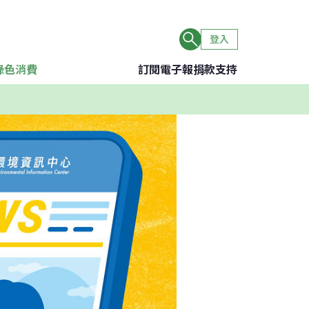
登入
綠色消費
訂閱電子報
捐款支持