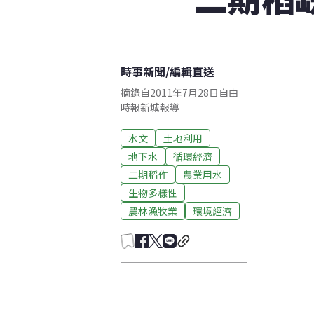
時事新聞
/
編輯直送
摘錄自2011年7月28日自由
時報新城報導
水文
土地利用
地下水
循環經濟
二期稻作
農業用水
生物多樣性
農林漁牧業
環境經濟