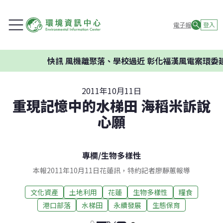
電子報
登入
快訊
風機離聚落、學校過近 彰化福漢風電案環委建議不應
2011年10月11日
重現記憶中的水梯田 海稻米訴說
心願
專欄
/
生物多樣性
本報2011年10月11日花蓮訊，特約記者廖靜蕙報導
文化資產
土地利用
花蓮
生物多樣性
糧食
港口部落
水梯田
永續發展
生態保育