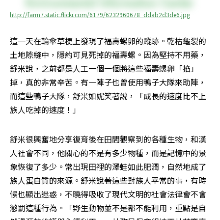
http://farm7.static.flickr.com/6179/6232960678_ddab2d3de6.jpg
這一天在輪傘草梗上發現了福壽螺卵的蹤跡。乾枯龜裂的
土地隙縫中，隱約可見死掉的福壽螺。因為堅持不用藥，
舒米說，之前都是人工一個一個將這些福壽螺卵「掐」
掉，真的非常辛苦。有一陣子也曾使用鴨子大隊來助陣，
而這些鴨子大隊，舒米如妮笑著說，「成長的速度比不上
族人吃掉的速度！」
舒米很興奮地分享復育後在田間觀察到的各種生物，和漢
人社會不同，他關心的不是有多少物種，而是記憶中的景
象恢復了多少。常出現田裡的澤蛙如此肥潤，自然地成了
族人蛋白質的來源。舒米說著這些對族人平常的事，有時
候也顯出迷惑，不曉得吸收了現代文明的社會法律會不會
懲罰這種行為。「野生動物並不是都不能利用，重點是自