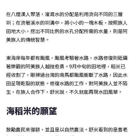
在八煙漢人聚落，灌溉水的分配是利用流向不同的三層
圳；在流著溪水的圳溝中，將小小的一塊木板，按照族人
田地大小，挖出不同比例的水孔分配所需的水量，則是阿
美族人的傳統智慧。
東海岸每年都有颱風，颱風考驗著水路，水路修復則砥礪
著樂觀的阿美族人越挫愈勇。9月中旬的田地裡，稻米已
經收割了，剛掃過台灣的南馬都颱風衝斷了水路，因此水
田呈現乾裂的狀態。修復水路的工作，對阿美族人並不陌
生，在族人合作下，舒米說，不久就能再現水田風華。
海稻米的願望
鼓勵農民來復耕，並且是以自然農法。舒米看到的是耆老