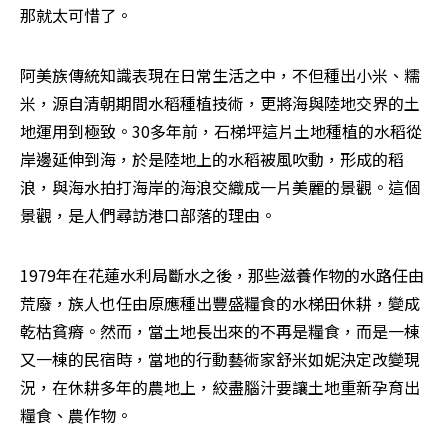
那就太可惜了。
阿美族傳統知識表現在日常生活之中，不但種出小米、糯
米，源自清朝期間水稻種植技術，更將海與陸地交界的土
地運用到極致。30多年前，石梯坪這片土地種植的水稻從
岸邊延伸到海，於是陸地上的水稻被風吹動，形成的稻
浪，與海水拍打海岸的海浪交織成一片美麗的景觀。這個
景觀，是人們尋訪港口部落的理由。
1979年在花蓮水利局斷水之後，那些滋養作物的水路任由
荒廢，族人也任由原應種出豐盛糧食的水梯田休耕，變成
乾枯貧瘠。然而，當土地長出來的不再是糧食，而是一棟
又一棟的民宿時，當地的行動藝術家舒米如妮決定改變現
況，在休耕多年的農地上，絞盡腦汁要讓土地重新孕育出
糧食、農作物。