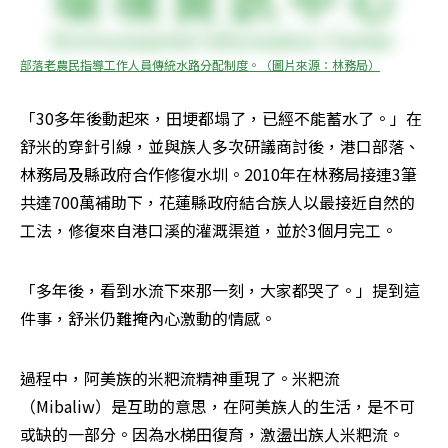
部落老農民指導工作人員傳統水路分配制度。（圖片來源：林務局）
「30多年後動起來，田埂都塌了，已經不能蓄水了。」在
舒米的穿針引線，並與族人多次研議商討後，港口部落、
林務局及縣政府合作修復水圳。2010年在林務局接連3筆
共達700萬補助下，花蓮縣政府結合族人以最接近自然的
工法，修復來自港口溪的灌溉渠道，並於3個月完工。
「多年後，看到水流下來那一刻，大家都哭了。」提到這
件事，舒米仍難掩內心激動的情感。
過程中，阿美族的米粑流精神重現了。米粑流
（Mibaliw）是互助的意思，在阿美族人的生活，是不可
或缺的一部分。因為水梯田復育，激盪出族人米粑流。