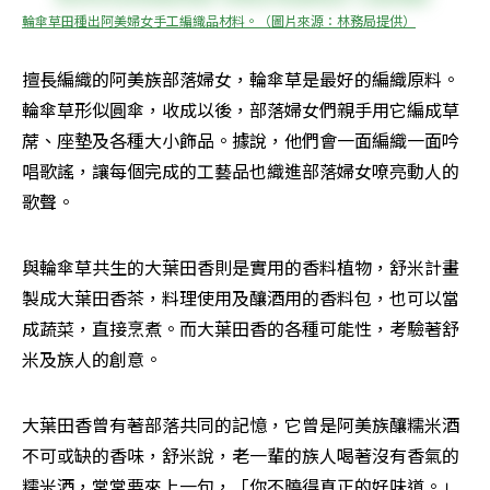
輪傘草田種出阿美婦女手工編織品材料。（圖片來源：林務局提供）
擅長編織的阿美族部落婦女，輪傘草是最好的編織原料。
輪傘草形似圓傘，收成以後，部落婦女們親手用它編成草
蓆、座墊及各種大小飾品。據說，他們會一面編織一面吟
唱歌謠，讓每個完成的工藝品也織進部落婦女嘹亮動人的
歌聲。
與輪傘草共生的大葉田香則是實用的香料植物，舒米計畫
製成大葉田香茶，料理使用及釀酒用的香料包，也可以當
成蔬菜，直接烹煮。而大葉田香的各種可能性，考驗著舒
米及族人的創意。
大葉田香曾有著部落共同的記憶，它曾是阿美族釀糯米酒
不可或缺的香味，舒米說，老一輩的族人喝著沒有香氣的
糯米酒，常常要來上一句，「你不曉得真正的好味道。」