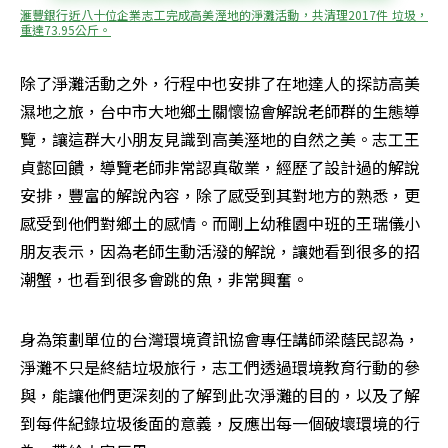
滙豐銀行近八十位企業志工完成高美溼地的淨灘活動，共清理2017件 垃圾，
重達73.95公斤。
除了淨灘活動之外，行程中也安排了在地達人的探訪高美
濕地之旅，台中市大地鄉土關懷協會解說老師群的生態導
覽，讓這群大小朋友見識到高美溼地的自然之美。志工王
貞懿回饋，導覽老師非常認真敬業，經歷了設計過的解說
安排，豐富的解說內容，除了感受到其對地方的熟悉，更
感受到他們對鄉土的感情。而剛上幼稚園中班的王瑞儀小
朋友表示，因為老師生動活潑的解說，讓她看到很多的招
潮蟹，也看到很多會跳的魚，非常興奮。
身為策劃單位的台灣環境資訊協會專任講師梁蔭民認為，
淨灘不只是終結垃圾旅行，志工們透過環境教育行動的參
與，能讓他們更深刻的了解到此次淨灘的目的，以及了解
到每件紀錄垃圾後面的意義，反應出每一個破壞環境的行