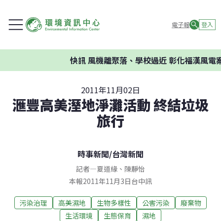
電子報
登入
快訊
風機離聚落、學校過近 彰化福漢風電案環
2011年11月02日
滙豐高美溼地淨灘活動 終結垃圾
旅行
時事新聞
/
台灣新聞
記者
—
夏道緣
、
陳靜怡
本報2011年11月3日台中訊
污染治理
高美濕地
生物多樣性
公害污染
廢棄物
生活環境
生態保育
濕地