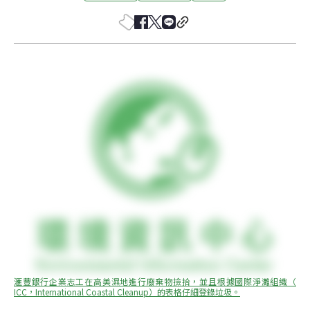
滙豐銀行企業志工在高美濕地進行廢棄物撿拾，並且根據國際淨灘組織（ 
ICC，International Coastal Cleanup）的表格仔細登錄垃圾。