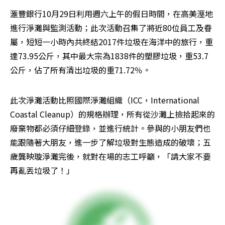
滙豐銀行10月29日利用週六上午的假日時間，在高美溼地
進行淨灘與監測活動；此次活動召集了將近80位員工及眷
屬，短短一小時內共終結2017件垃圾在海洋中的旅行，重
達73.95公斤，其中最大宗為1838件的塑膠垃圾，重53.7
公斤，佔了所有清出垃圾的重71.72％。
此次淨灘活動比照國際淨灘組織（ICC，International 
Coastal Cleanup）的規格辦理，所有從沙灘上撿拾起來的
廢棄物都必須仔細登錄，並進行統計。參與的小朋友們也
能跟隨著大朋友，進一步了解垃圾對生態造成的破壞；五
歲龔映璇淨灘完後，就對在場的志工呼籲，「請大家不要
再亂丟垃圾了！」