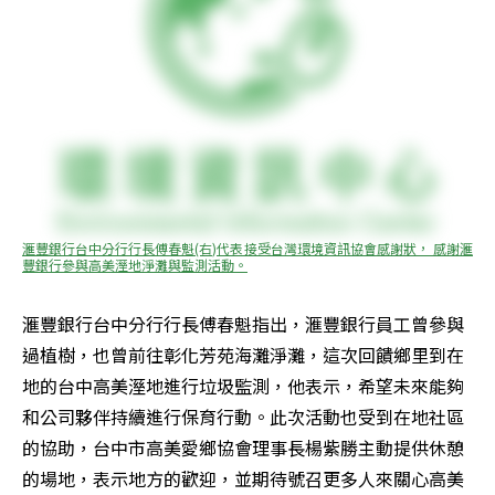
滙豐銀行台中分行行長傅春魁(右)代表接受台灣環境資訊協會感謝狀， 感謝滙
豐銀行參與高美溼地淨灘與監測活動。
滙豐銀行台中分行行長傅春魁指出，滙豐銀行員工曾參與
過植樹，也曾前往彰化芳苑海灘淨灘，這次回饋鄉里到在
地的台中高美溼地進行垃圾監測，他表示，希望未來能夠
和公司夥伴持續進行保育行動。此次活動也受到在地社區
的協助，台中市高美愛鄉協會理事長楊紫勝主動提供休憩
的場地，表示地方的歡迎，並期待號召更多人來關心高美