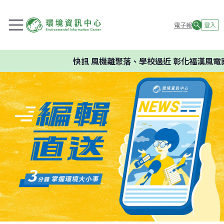
電子報
登入
快訊
風機離聚落、學校過近 彰化福漢風電案