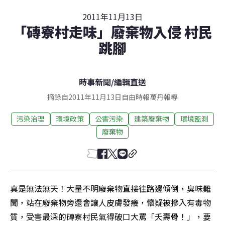
2011年11月13日
「磚寮村走味」廢棄物入侵 村民
跳腳
時事新聞
/
編輯直送
摘錄自2011年11月13日自由時報萬丹報導
污染治理
環境政策
公害污染
建築廢棄物
環境監測
廢棄物
真是無法無天！大量不明廢棄物直接往路邊傾倒，臭味難
聞，站在廢棄物旁還會讓人皮膚發癢，懷疑被摻入有毒物
質，受害最深的磚寮村民氣得破口大罵「夭壽骨！」，要