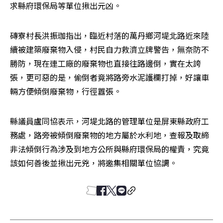
求縣府環保局等單位揪出元凶。
磚寮村長洪振珈指出，臨近村落的萬丹鄉河堤北路近來陸
續被建築廢棄物入侵，村民自力救濟立牌警告，無奈防不
勝防，現在連工廠的廢棄物也直接往路邊倒，實在太誇
張，更可惡的是，偷倒者竟將路旁水泥護欄打掉，好讓車
輛方便傾倒廢棄物，行徑囂張。
縣議員盧同協表示，河堤北路的管理單位是屏東縣政府工
務處，路旁被傾倒廢棄物的地方屬於水利地，查報及取締
非法傾倒行為涉及到地方公所與縣府環保局的權責，究竟
該如何善後並揪出元兇，將邀集相關單位協調。