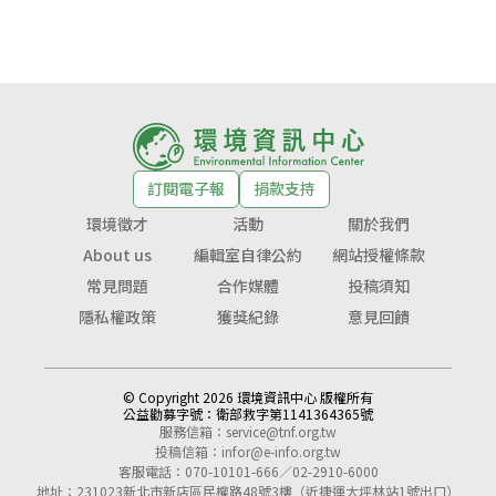
訂閱電子報
捐款支持
環境徵才
活動
關於我們
About us
編輯室自律公約
網站授權條款
常見問題
合作媒體
投稿須知
隱私權政策
獲獎紀錄
意見回饋
© Copyright 2026 環境資訊中心 版權所有
公益勸募字號：
衛部救字第1141364365號
服務信箱：
service@tnf.org.tw
投稿信箱：
infor@e-info.org.tw
客服電話：070-10101-666／02-2910-6000
地址：231023新北市新店區民權路48號3樓（近捷運大坪林站1號出口）