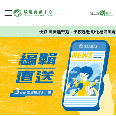
電子報
登入
快訊
風機離聚落、學校過近 彰化福漢風電