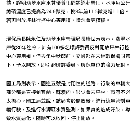
據，證明翡翠水庫水質優養化問題逐漸惡化，水庫每公升
總磷濃度已提高為24.6微克，較8年前11.5微克增1.1倍。
若再開放坪林行控中心專用道，情況會更糟糕。
環保局長陳永仁及翡翠水庫管理局長康世芳表示，翡翠水
庫從80年迄今，計有100多名環評委員反對開放坪林行控
中心專用道。但去年中秋節前，交通部在未經環保署同意
下，予以開放，即引起環評委員、環保單位的強力反對。
國工局則表示，國道五號是封閉性的道路，行駛的車輛大
部分都是直接到宜蘭、蘇澳的，很少會去坪林，市府不必
太擔心。國工局並說，該局會於開放後，進行總量管制車
輛行駛，及進行水源區水質監測，如果真的造成汙染，導
致水質惡化，隨時可以收回、停止開放。 
