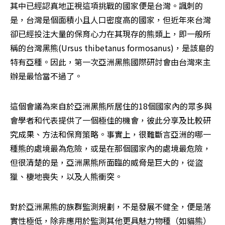
其中已經認真地正視這項挑戰的國家便是台灣。諷刺的
是，台灣是個面積小且人口密度高的國家，但近年來台灣
卻已經投注大量的保育心力在其現存的熊類上，即一般所
稱的台灣黑熊(Ursus thibetanus formosanus)，是該島的
特有亞種。因此，第一次亞洲黑熊國際研討會由台灣來主
辦是最恰當不過了。
這個會議為來自於亞洲黑熊所居住的18個國家內的眾多與
會學者和代表提供了一個極佳的機會，彼此分享及比較研
究成果、方法和保育策略。事實上，很難斷言亞洲的哪一
種熊的處境最為危險，或是在那個國家內的處境最危險，
但很清楚的是，亞洲黑熊所面臨的威脅是巨大的，從盜
獵、棲地喪失，以及人熊衝突。
對於亞洲黑熊的族群監測規劃，不是發展不健全，便是落
實性極低，除非應用於監測其他更具魅力物種（如貓熊）