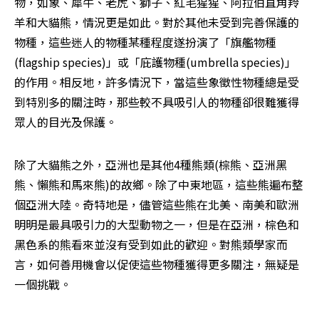
物，如象、犀牛、老虎、獅子、紅毛猩猩、阿拉伯直角羚
羊和大貓熊，情況更是如此。對於其他未受到完善保護的
物種，這些迷人的物種某種程度遂扮演了「旗艦物種
(flagship species)」或「庇護物種(umbrella species)」
的作用。相反地，許多情況下，當這些象徵性物種總是受
到特別多的關注時，那些較不具吸引人的物種卻很難獲得
眾人的目光及保護。
除了大貓熊之外，亞洲也是其他4種熊類(棕熊、亞洲黑
熊、懶熊和馬來熊)的故鄉。除了中東地區，這些熊遍布整
個亞洲大陸。奇特地是，儘管這些熊在北美、南美和歐洲
明明是最具吸引力的大型動物之一，但是在亞洲，棕色和
黑色系的熊看來並沒有受到如此的歡迎。對熊類學家而
言，如何善用機會以促使這些物種獲得更多關注，無疑是
一個挑戰。