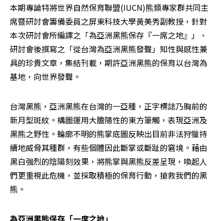
本期專論特將世界自然保育聯盟(IUCN)熊類專家群共同主
席暨研討會籌備委員之屏東科技大學黃美秀副教授，針對
本次研討會所編譯之「為亞洲黑熊保存『一席之地』」、
研討會後撰寫之「從台灣為亞洲黑熊發聲」知性與感性兼
具的珍貴文章，集結刊載，期許亞洲黑熊的保育以台灣為
基地，向世界發聲。
台灣黑熊，亞洲黑熊在台灣的一亞種，正字標誌乃胸前的
新月型斑紋。構圖運用大膽隨性的東方筆觸，表現亞洲及
黑熊之野性。輪廓不明的熊掌底圖反映出目前非法狩獵持
續地威脅其種群，有些個體因此斷掌或斷趾的窘境。藉由
黑白強烈的陰陽刻效果，將熊掌與黑熊反差呈現，喚起人
們更重視此危機，並採取積極的保育行動，搶救我們的黑
熊。
為亞洲黑熊保存「一席之地」
