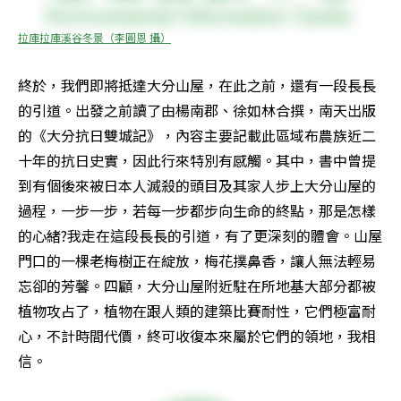
拉庫拉庫溪谷冬景（李圓恩 攝）
終於，我們即將抵達大分山屋，在此之前，還有一段長長
的引道。出發之前讀了由楊南郡、徐如林合撰，南天出版
的《大分抗日雙城記》，內容主要記載此區域布農族近二
十年的抗日史實，因此行來特別有感觸。其中，書中曾提
到有個後來被日本人滅殺的頭目及其家人步上大分山屋的
過程，一步一步，若每一步都步向生命的終點，那是怎樣
的心緒?我走在這段長長的引道，有了更深刻的體會。山屋
門口的一棵老梅樹正在綻放，梅花撲鼻香，讓人無法輕易
忘卻的芳馨。四顧，大分山屋附近駐在所地基大部分都被
植物攻占了，植物在跟人類的建築比賽耐性，它們極富耐
心，不計時間代價，終可收復本來屬於它們的領地，我相
信。