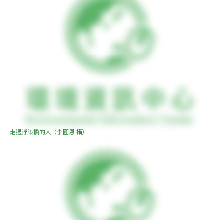
走過浮築橋的人（李圓恩 攝）