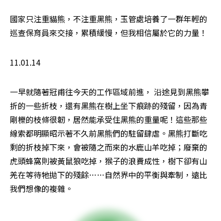
國家只注重貓熊，不注重黑熊，玉管處培養了一群年輕的
巡查保育員來交接，累積緩慢，但我相信屬於它的力量！
11.01.14
一早就隨著冠甫往今天的工作區域前進， 沿途見到黑熊攀
折的一些折枝，還有黑熊在樹上坐下痕跡的殘留，因為青
剛櫟的枝條很韌，居然能承受住黑熊的重量呢！這些那些
線索都明顯昭示著不久前黑熊們的駐留肆虐。黑熊打斷吃
剩的折枝掉下來，會被隨之而來的水鹿山羊吃掉；廢棄的
虎頭蜂窩則被黃鼠狼吃掉，猴子的浪費成性，樹下卻有山
羌在等待牠拋下的殘餘……自然界中的平衡與牽制，遠比
我們想像的複雜。