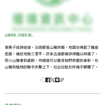
山豬肆虐（李圓恩 攝）
車桑子成排迆徙，沿途都是山豬拱痕，地面彷彿起了雞皮
疙瘩，幾近地無三里平，許多古道都被拱得難以辨識了，
而小山豬會到處跑，你總是可以瞥見牠們奔竄的身影。在
山豬和植物的聯手夾擊之下，拉古拉駐在所幾乎解體了。