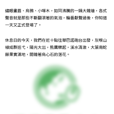
繡眼畫眉、烏鴉、小啄木，如同沸騰的一鍋大雜燴，各式
聲音就是那些不斷翻滾著的氣泡，輪番獻聲過後，你知道
一天又正式登場了。
休息日的今天，我們在近十點往華巴諾砲台出發，灰喉山
椒成群巡弋，陽光大出，熊鷹驟起，溪水清澈，大葉南蛇
藤果實滿地，間雜著烏心石的落花。