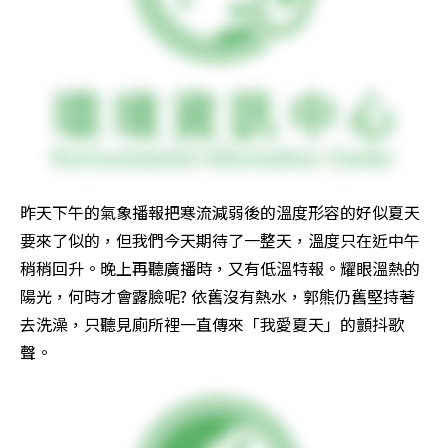
昨天下午的氣象播報把寒流減弱後的溫度形容的好似夏天
要來了似的，但我們今天期待了一整天，溫度只在近中午
稍稍回升。晚上再聽廣播時，又有低溫特報。耀眼溫熱的
陽光，何時才會露臉呢? 依舊沒有熱水，郭熊仍舊堅持著
去洗澡，只聽見廁所裡一直傳來「我愛夏天」的顫抖歌
聲。