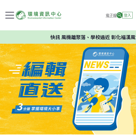
電子報
登入
快訊
風機離聚落、學校過近 彰化福漢風