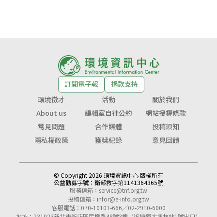
訂閱電子報
捐款支持
環境徵才
活動
關於我們
About us
編輯室自律公約
網站授權條款
常見問題
合作媒體
投稿須知
隱私權政策
獲獎紀錄
意見回饋
© Copyright 2026 環境資訊中心 版權所有
公益勸募字號：
衛部救字第1141364365號
服務信箱：
service@tnf.org.tw
投稿信箱：
infor@e-info.org.tw
客服電話：070-10101-666／02-2910-6000
地址：231023新北市新店區民權路48號3樓（近捷運大坪林站1號出口）