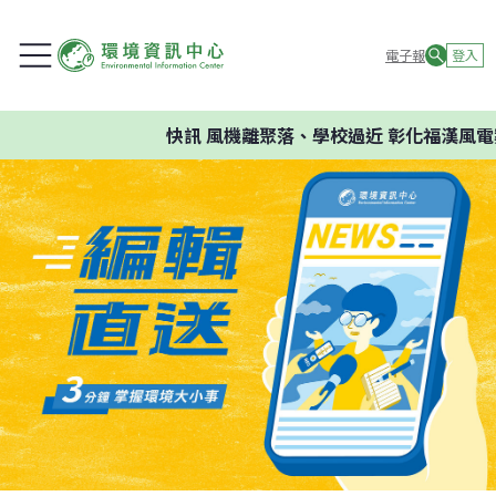
電子報
登入
快訊
風機離聚落、學校過近 彰化福漢風電