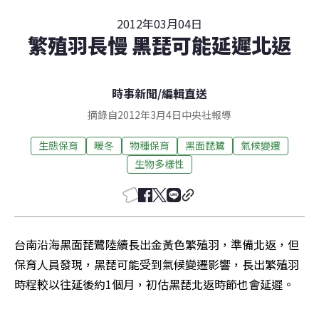
2012年03月04日
繁殖羽長慢 黑琵可能延遲北返
時事新聞
/
編輯直送
摘錄自2012年3月4日中央社報導
生態保育
暖冬
物種保育
黑面琵鷺
氣候變遷
生物多樣性
台南沿海黑面琵鷺陸續長出金黃色繁殖羽，準備北返，但
保育人員發現，黑琵可能受到氣候變遷影響，長出繁殖羽
時程較以往延後約1個月，初估黑琵北返時節也會延遲。