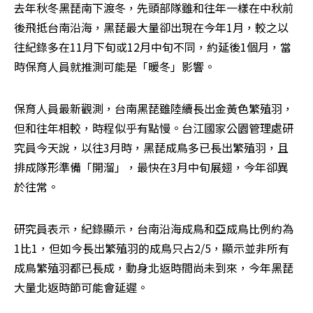
去年秋冬黑琵南下渡冬，先頭部隊雖和往年一樣在中秋前
後飛抵台南沿海，黑琵最大量卻出現在今年1月，較之以
往紀錄多在11月下旬或12月中旬不同，約延後1個月，當
時保育人員就推測可能是「暖冬」影響。
保育人員最新觀測，台南黑琵雖陸續長出金黃色繁殖羽，
但和往年相較，時程似乎有點慢。台江國家公園管理處研
究員今天說，以往3月時，黑琵成鳥多已長出繁殖羽，且
排成隊形準備「開溜」，最快在3月中旬展翅，今年卻異
於往常。
研究員表示，紀錄顯示，台南沿海成鳥和亞成鳥比例約為
1比1，但如今長出繁殖羽的成鳥只占2/5，顯示並非所有
成鳥繁殖羽都已長成，動身北返時間尚未到來，今年黑琵
大量北返時節可能會延遲。