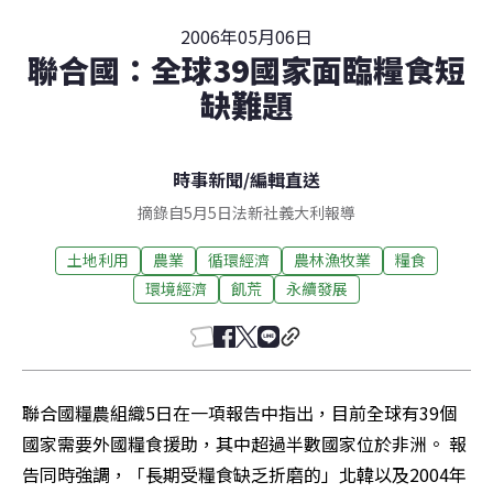
2006年05月06日
聯合國：全球39國家面臨糧食短
缺難題
時事新聞
/
編輯直送
摘錄自5月5日法新社義大利報導
土地利用
農業
循環經濟
農林漁牧業
糧食
環境經濟
飢荒
永續發展
聯合國糧農組織5日在一項報告中指出，目前全球有39個
國家需要外國糧食援助，其中超過半數國家位於非洲。 報
告同時強調，「長期受糧食缺乏折磨的」北韓以及2004年