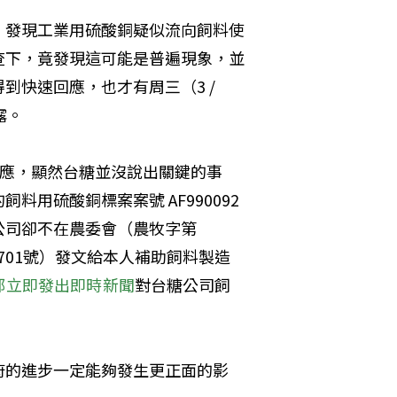
，發現工業用硫酸銅疑似流向飼料使
查下，竟發現這可能是普遍現象，並
快速回應，也才有周三（3 / 
露。
銅回應，顯然台糖並沒說出關鍵的事
用硫酸銅標案案號 AF990092 
公司卻不在農委會（農牧字第
21701號）發文給本人補助飼料製造
部立即發出即時新聞
對台糖公司飼
府的進步一定能夠發生更正面的影