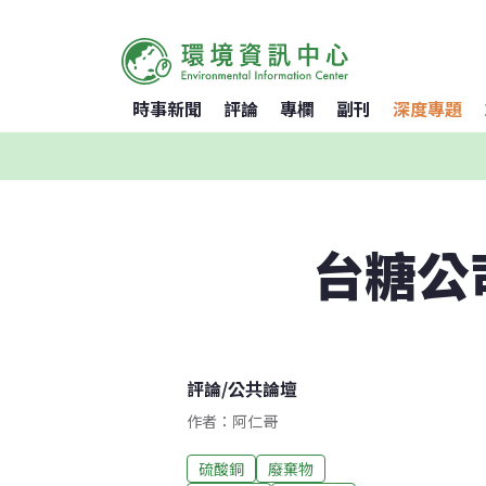
時事新聞
評論
專欄
副刊
深度專題
台糖公
評論
/
公共論壇
作者：阿仁哥
硫酸銅
廢棄物