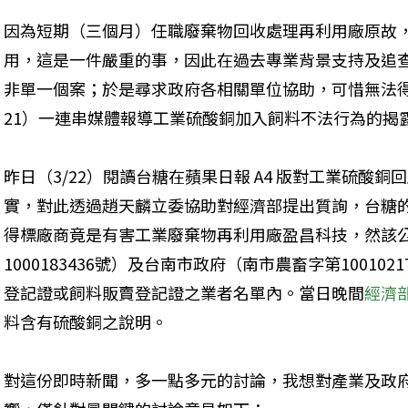
因為短期（三個月）任職廢棄物回收處理再利用廠原故
用，這是一件嚴重的事，因此在過去專業背景支持及追
非單一個案；於是尋求政府各相關單位協助，可惜無法得到
21）一連串媒體報導工業硫酸銅加入飼料不法行為的揭
昨日（3/22）閱讀台糖在蘋果日報 A4 版對工業硫酸
實，對此透過趙天麟立委協助對經濟部提出質詢，台糖的飼料
得標廠商竟是有害工業廢棄物再利用廠盈昌科技，然該
1000183436號）及台南市政府（南市農畜字第10010
登記證或飼料販賣登記證之業者名單內。當日晚間
經濟
料含有硫酸銅之說明。
對這份即時新聞，多一點多元的討論，我想對產業及政