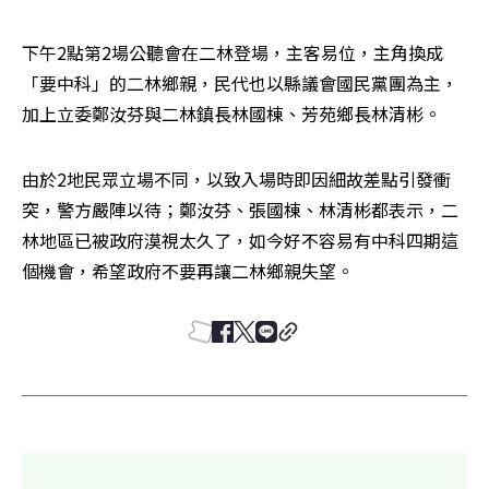
下午2點第2場公聽會在二林登場，主客易位，主角換成
「要中科」的二林鄉親，民代也以縣議會國民黨團為主，
加上立委鄭汝芬與二林鎮長林國棟、芳苑鄉長林清彬。
由於2地民眾立場不同，以致入場時即因細故差點引發衝
突，警方嚴陣以待；鄭汝芬、張國棟、林清彬都表示，二
林地區已被政府漠視太久了，如今好不容易有中科四期這
個機會，希望政府不要再讓二林鄉親失望。