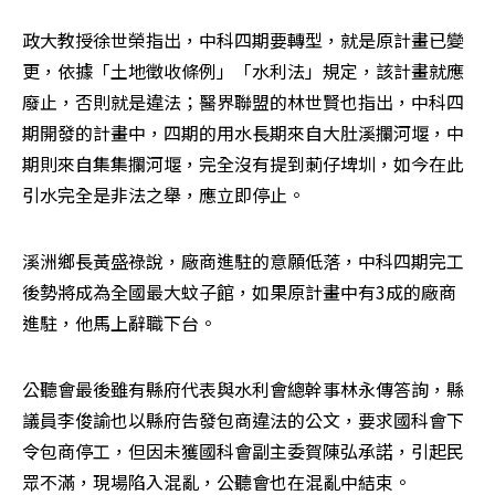
政大教授徐世榮指出，中科四期要轉型，就是原計畫已變
更，依據「土地徵收條例」「水利法」規定，該計畫就應
廢止，否則就是違法；醫界聯盟的林世賢也指出，中科四
期開發的計畫中，四期的用水長期來自大肚溪攔河堰，中
期則來自集集攔河堰，完全沒有提到莿仔埤圳，如今在此
引水完全是非法之舉，應立即停止。
溪洲鄉長黃盛祿說，廠商進駐的意願低落，中科四期完工
後勢將成為全國最大蚊子館，如果原計畫中有3成的廠商
進駐，他馬上辭職下台。
公聽會最後雖有縣府代表與水利會總幹事林永傳答詢，縣
議員李俊諭也以縣府告發包商違法的公文，要求國科會下
令包商停工，但因未獲國科會副主委賀陳弘承諾，引起民
眾不滿，現場陷入混亂，公聽會也在混亂中結束。