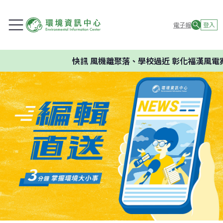
電子報
登入
快訊
風機離聚落、學校過近 彰化福漢風電案