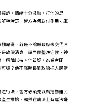
著控訴，情緒十分激動。打他的是
的解釋清楚、警方為何對付手無寸鐵
帳棚輪班，就是不讓縣政府未交代清
先是放假消息，讓居民整晚守候，神
牌，嚴陣以待。他質疑，為業者開
許可嗎？他不滿縣長劉政鴻把人民當
會遊行法，警方必須先以廣播勸離民
眾產生推擠，顯然在執法上有違法嫌