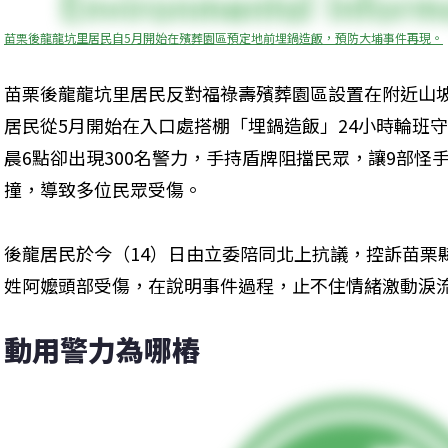
苗栗後龍龍坑里居民自5月開始在殯葬園區預定地前埋鍋造飯，預防大埔事件再現。
苗栗後龍龍坑里居民反對福祿壽殯葬園區設置在附近山
居民從5月開始在入口處搭棚「埋鍋造飯」24小時輪班守
晨6點卻出現300名警力，手持盾牌阻擋民眾，讓9部怪
撞，導致多位民眾受傷。
後龍居民於今（14）日由立委陪同北上抗議，控訴苗栗
姓阿嬤頭部受傷，在說明事件過程，止不住情緒激動淚
動用警力為哪樁