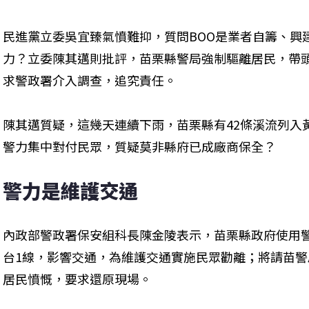
民進黨立委吳宜臻氣憤難抑，質問BOO是業者自籌、興
力？立委陳其邁則批評，苗栗縣警局強制驅離居民，帶
求警政署介入調查，追究責任。
陳其邁質疑，這幾天連續下雨，苗栗縣有42條溪流列入
警力集中對付民眾，質疑莫非縣府已成廠商保全？
警力是維護交通
內政部警政署保安組科長陳金陵表示，苗栗縣政府使用
台1線，影響交通，為維護交通實施民眾勸離；將請苗
居民憤慨，要求還原現場。