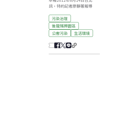
本報2012年6月14日台北
訊，特約記者廖靜蕙報導
污染治理
後龍殯葬園區
公害污染
生活環境