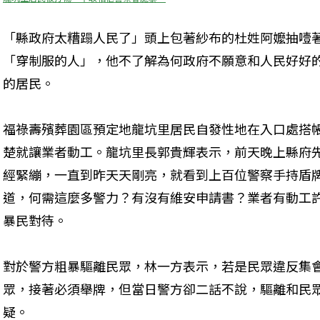
「縣政府太糟蹋人民了」頭上包著紗布的杜姓阿嬤抽噎
「穿制服的人」，他不了解為何政府不願意和人民好好
的居民。
福祿壽殯葬園區預定地龍坑里居民自發性地在入口處搭
楚就讓業者動工。龍坑里長郭貴輝表示，前天晚上縣府
經緊繃，一直到昨天天剛亮，就看到上百位警察手持盾
道，何需這麼多警力？有沒有維安申請書？業者有動工
暴民對待。
對於警方粗暴驅離民眾，林一方表示，若是民眾違反集
眾，接著必須舉牌，但當日警方卻二話不說，驅離和民
疑。