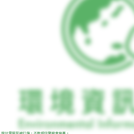
龍坑里居民被打傷，不敢相信警察會施暴。