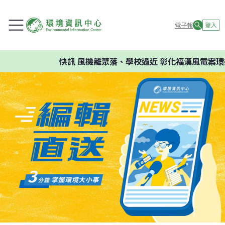
電子報
登入
快訊
風機離聚落、學校過近 彰化福漢風電案環委