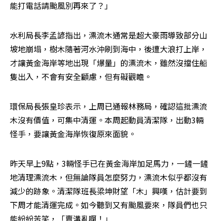
能打電話請颱風別再來了？」
水利局長李孟諺指出，漂流木通常是超大豪雨導致部分山
坡地崩塌，樹木隨著河水沖刷到海中，後遭大浪打上岸，
才讓黃金海岸等地出現「爆量」的漂流木，雖然沒擋住船
隻出入，不會有安全顧慮，但有礙觀瞻。
環保局長張皇珍表示，上周已通報林務局，確認這批漂流
木沒有價值，可集中清運。本周起動員清潔隊，出動3輛
怪手，要讓黃金海岸恢復原來面貌。
昨天早上9點，3輛怪手已在黃金海岸加足馬力，一鏟一鏟
地清理漂流木，但無論隊員怎麼努力，漂流木似乎都沒有
減少的跡象。清潔隊班長梁坤財望「木」興嘆，估計要到
下周才能清運完成。如今聽到又有颱風要來，隊員們也只
能紛紛苦笑，「賣溝亂啊！」