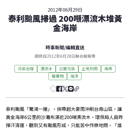
2012年06月29日
泰利颱風掃過 200噸漂流木堆黃
金海岸
時事新聞
/
編輯直送
摘錄自2012年6月28日聯合報報導
污染治理
漂流木
公害污染
土地利用
海岸
廢棄物
海洋
泰利颱風「驚鴻一撇」，挾帶超大豪雨沖刷台南山區，讓
黃金海岸6公里的沙灘布滿近200噸漂流木，環保局人員昨
揮汗清運，聽到又有颱風形成，只能苦中作樂地問，「誰