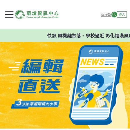
電子報
登入
快訊
風機離聚落、學校過近 彰化福漢風