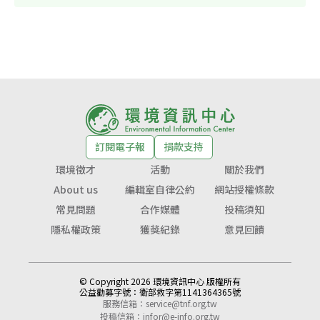
訂閱電子報
捐款支持
環境徵才
活動
關於我們
About us
編輯室自律公約
網站授權條款
常見問題
合作媒體
投稿須知
隱私權政策
獲獎紀錄
意見回饋
© Copyright 2026 環境資訊中心 版權所有
公益勸募字號：
衛部救字第1141364365號
服務信箱：
service@tnf.org.tw
投稿信箱：
infor@e-info.org.tw