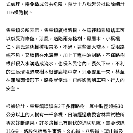
式處理，避免造成公共危險，預計十八號起分批砍除總計
116棵路樹。
集集鎮公所表示，集集鎮廣植路樹，在這裡騎乘腳踏車可
以感受到綠蔭，涼風，道路兩旁榕樹、鳳凰木、小葉欖
仁、肯氏蒲桃樹種相當多，不過，這些高大喬木，受限路
幅不夠，又種植在水溝旁，加上工程柏油封路，不僅路樹
根部侵入水溝造成淹水，也侵入民宅內，長久下來，不利
的生長環境造成樹木根部腐壞中空，只要颱風一來，甚至
在無風雨情形下，路樹就倒塌，已經影響到車輛、行人的
安全。
根據統計，集集鎮環鎮有3千多棵路樹，其中胸徑超過30
公分以上的大樹有一千多棵，日前經過農委會林業試驗所
專家診斷結果，許多路樹已有倒伏的迫切危險，需要砍除
116棵，路段包括民生東路、文心街、八張街、環山街及