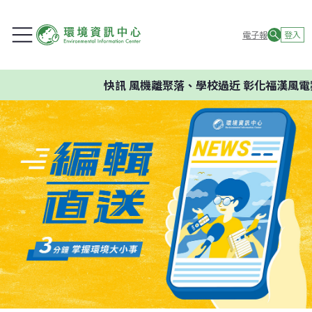
電子報
登入
快訊
風機離聚落、學校過近 彰化福漢風電