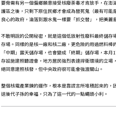
要脅需有另一個偏鄉願意接受核廢荼毒才肯放手，在澎
護區之後，只剩下原住民鄉才會成為替死鬼（最有可能
良心的政府，淪落到跟水鬼一樣要「抓交替」，把美麗
不敢明說的公開秘密，就是這個低放射性廢料最終儲存
存場。同樣的是核一廠和核二廠，更危險的用過燃料棒
「中期」露天儲存場，也會變成「終期」儲存場，本月1
存設施建照聽證會，地方居民強烈表達捍衛環境的立場
絕同意建照核發，但中央政府很可能會強渡關山。
整個核電產業鍊的運作，根本是靠謊言所堆積起來的，
送後代子孫的幸福，只為了這一代的一點蠅頭小利。