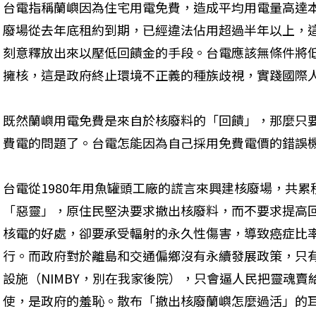
台電指稱蘭嶼因為住宅用電免費，造成平均用電量高達
廢場從去年底租約到期，已經違法佔用超過半年以上，
刻意釋放出來以壓低回饋金的手段。台電應該無條件將
擁核，這是政府終止環境不正義的種族歧視，實踐國際
既然蘭嶼用電免費是來自於核廢料的「回饋」，那麼只
費電的問題了。台電怎能因為自己採用免費電價的錯誤
台電從1980年用魚罐頭工廠的謊言來興建核廢場，共
「惡靈」，原住民堅決要求撤出核廢料，而不要求提高
核電的好處，卻要承受輻射的永久性傷害，導致癌症比
行。而政府對於離島和交通偏鄉沒有永續發展政策，只
設施（NIMBY，別在我家後院），只會逼人民把靈魂
使，是政府的羞恥。散布「撤出核廢蘭嶼怎麼過活」的