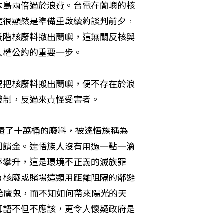
本島兩倍過於浪費。台電在蘭嶼的核
這很顯然是準備重啟續約談判前夕，
低階核廢料撤出蘭嶼，這無關反核與
人權公約的重要一步。
要把核廢料搬出蘭嶼，便不存在於浪
機制，反過來責怪受害者。
累積了十萬桶的廢料，被達悟族稱為
回饋金。達悟族人沒有用過一點一滴
率攀升，這是環境不正義的滅族罪
有核廢或賭場這類用距離阻隔的鄰避
賣給魔鬼，而不知如何帶來陽光的天
耳語不但不應該，更令人懷疑政府是