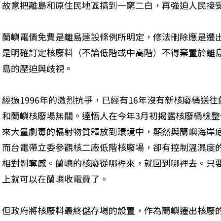
故意把離島和原住民地區搞到一窮二白，再強迫人民接
蘭嶼電價免費是離島建設條例所明定，修法刪除應是遷
是明確訂定核廢料（不論低階或中高階）不得棄置於離
島的壓迫與歧視。
經過1996年的激烈抗爭，已經有16年沒有新核廢桶送
和蘭嶼核廢場無關。達悟人在今年3月初揭露核廢桶檢
來大量劇毒的輻射物質釋放到環境中，顯然與蘭嶼海岸
而台電帶立委參觀核二廠低階核廢場，卻有控制溫濕度
相對剝奪感。蘭嶼的核廢從哪裡來，就回到哪裡去。只
上就可以在蘭嶼收電費了。
但政府將核廢料最終儲存場的設置，作為蘭嶼遷出核廢