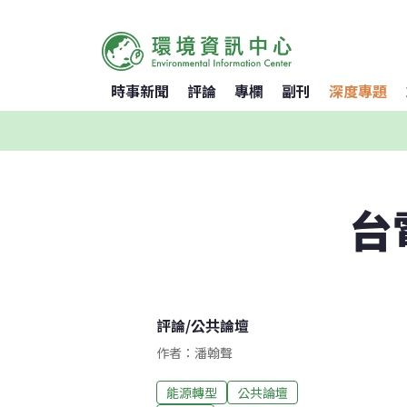
時事新聞
評論
專欄
副刊
深度專題
台
評論
/
公共論壇
作者：潘翰聲
能源轉型
公共論壇