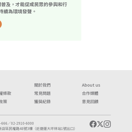
開普及，才能促成民眾的參與和行
持續為環境發聲。
關於我們
About us
權條款
常見問題
合作媒體
政策
獲獎紀錄
意見回饋
666／02-2910-6000
市新店區民權路48號3樓（近捷運大坪林站1號出口）