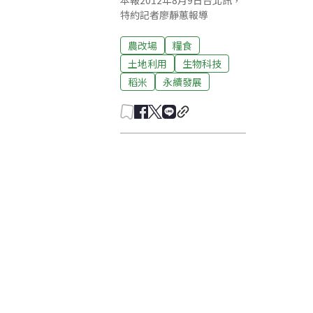
本報2012年8月9日台北訊，
特約記者廖靜蕙報導
農改場
糧食
土地利用
生物科技
稻米
永續發展