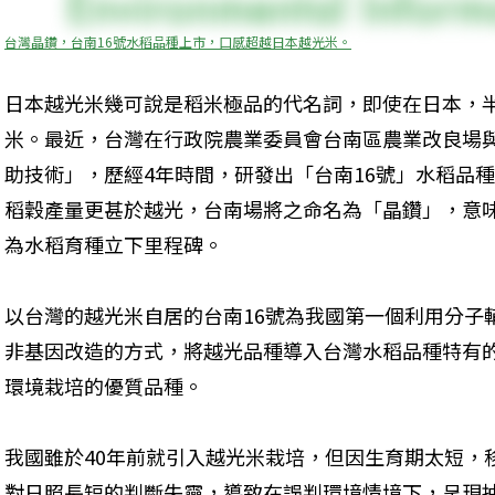
台灣晶鑽，台南16號水稻品種上市，口感超越日本越光米。
日本越光米幾可說是稻米極品的代名詞，即使在日本，
米。最近，台灣在行政院農業委員會台南區農業改良場
助技術」，歷經4年時間，研發出「台南16號」水稻品
稻穀產量更甚於越光，台南場將之命名為「晶鑽」，意
為水稻育種立下里程碑。
以台灣的越光米自居的台南16號為我國第一個利用分子
非基因改造的方式，將越光品種導入台灣水稻品種特有
環境栽培的優質品種。
我國雖於40年前就引入越光米栽培，但因生育期太短，
對日照長短的判斷失靈，導致在誤判環境情境下，呈現