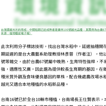
台灣版越光米的育成：中間稻穀已近成熟者是農林100號越光品種；其兩旁為台農6
來源：植物種苗電子報）
此次利用分子標誌技術，找出台灣水稻中，延遲抽穗開
期延遲的是台大農藝系助理教授林彥蓉（作者注），他以
號等雜交，由於台農67號屬中晚熟，生育特性強桿，不
強，適應性又廣，因此選為提供較長生育期的基因，在
種米質外觀及食味優良基因的單株，配合幾處農改場水
越光又適合本地種植的水稻新品種。
台南16號已於全台10縣市種植，台南場長王仕賢表示