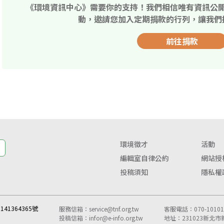
《環境資訊中心》需要你的支持！我們相信唯有資訊公
動，邀請您加入定期捐款的行列，讓我們
前往捐款
環境徵才
活動
編輯室自律公約
網站授
投稿須知
隱私權
41364365號
服務信箱：
service@tnf.org.tw
客服電話：070-10101-
投稿信箱：
infor@e-info.org.tw
地址：231023新北