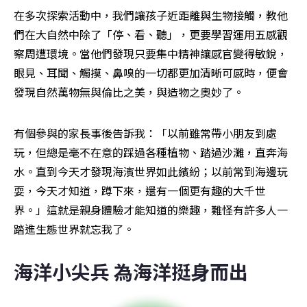
在多次探索活動中，我們讓孩子近距離與生物接觸，教他
們在大自然中除了「停、看、聽」，更要學習運用五感觀
察周遭環境。當他們發現只要集中精神讓感官變得敏銳，
眼見、耳聞、觸摸、鼻嗅的一切都更加清晰可感時，便會
發現自然萬物無與倫比之美，與造物之奧妙了。
有個參與的家長事後告訴我：「以前雖常帶小朋友到處
玩，但總是毫不在意的踩過各種植物、踏過沙灘，直奔海
水。直到今天才發現海濱世界如此繽紛；以前常到海邊玩
耍，今天才知道，蹲下來，還有一個更有趣的大千世
界。」這就是親身體驗才能知道的樂趣，難怪有許多人一
踏進生態世界就忘我了。
海洋小尖兵 為海洋挺身而出