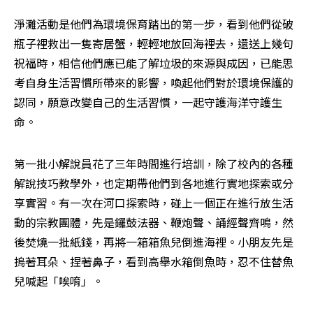
淨灘活動是他們為環境保育踏出的第一步，看到他們從破
瓶子裡救出一隻寄居蟹，輕輕地放回海裡去，還送上幾句
祝福時，相信他們應已能了解垃圾的來源與成因，已能思
考自身生活習慣所帶來的影響，喚起他們對於環境保護的
認同，願意改變自己的生活習慣，一起守護海洋守護生
命。
第一批小解說員花了三年時間進行培訓，除了校內的各種
解說技巧教學外，也定期帶他們到各地進行實地探索或分
享實習。有一次在河口探索時，碰上一個正在進行放生活
動的宗教團體，先是鑼鼓法器、鞭炮聲、誦經聲齊鳴，然
後焚燒一批紙錢，再將一箱箱魚兒倒進海裡。小朋友先是
摀著耳朵、捏著鼻子，看到高舉水箱倒魚時，忍不住替魚
兒喊起「唉唷」。