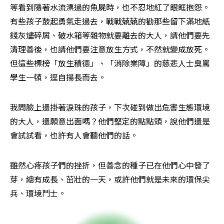
等看到隨著水流漂過的魚屍時，也不忍地紅了眼眶抱怨。
有些孩子鼓起勇氣走過去，戰戰兢兢的勸那些留下滿地紙
錢灰燼碎屑、破水箱等雜物就要離去的大人，請他們要先
清理善後，也請他們要注意放生方式，不然就變成放死。
但這些標榜「放生積德」、「消除業障」的慈悲人士臭罵
學生一頓，逕自揚長而去。
我問臉上還掛著淚珠的孩子，下次碰到做出危害生態環境
的大人，還願意出面嗎？他們堅定的點點頭，說他們還是
會試試看，也許有人會聽他們的話。
雖然心疼孩子們的挫折，但善念的種子已在他們心中發了
芽，總有成長、茁壯的一天，或許他們就是未來的環保尖
兵、環境鬥士。