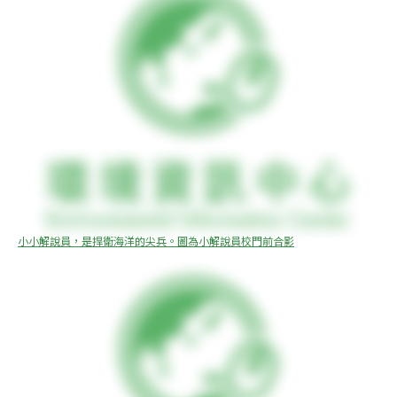
小小解說員，是捍衛海洋的尖兵。圖為小解說員校門前合影