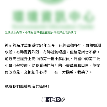
生態繪本內頁，小朋友自己畫出正確對待海洋生物的態度
神岡的海洋華爾滋從94年至今，已經舞動多年，雖然如潮
水般，有時轟轟烈烈，有時漣漪輕盪，但總是樂音不斷。
前幾天已經升上高中的第一批小解說員、升國中的第二批
小員回學校來，給我看他們設計的小書草稿和口白，詢問
修改意見，交換創作心得……在一旁聽著，我笑了。
就讓我們繼續與海共舞吧！