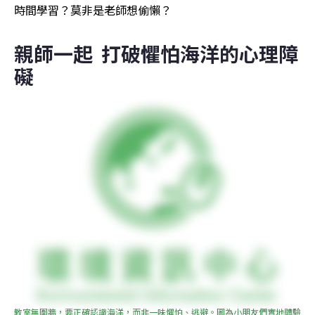
時間學習？莫非是老師想偷懶？
親師一起  打破懼怕海洋的心理障
礙
教室無圍牆，要正確認識海洋，而非一味懼怕、逃避。圖為小朋友們實地體驗