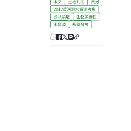
水文
土地利用
黃河
2012黃河源水資源考察
公共論壇
生物多樣性
水資源
永續發展