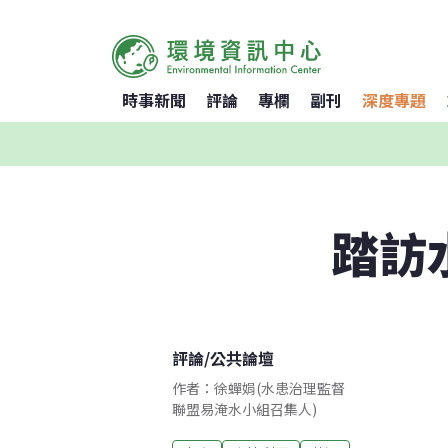
時事新聞
評論
專欄
副刊
深度專題
踏訪
評論
/
公共論壇
作者：徐蟬娟(水患治理監督
聯盟易淹水小組召集人)