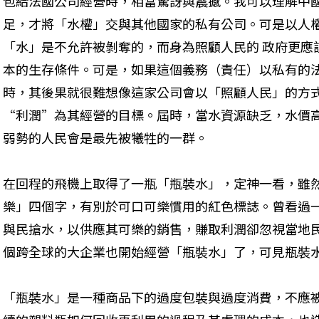
包給法國公司經營時，相當驚訝與震撼。我可以理解中
足，才將「水權」交與其他國家的私有公司。可是以人
「水」是不允許被剝奪的，而身為照顧人民的 政府更應
本的生存條件。可是，如果這個義務（責任）以私有的
時，其後果就很難想像這家公司會以「照顧人民」的方式
“利潤”為其經營的目標。屆時，當水資源缺乏，水價
弱勢的人民會是最先被犧牲的一群。
在回程的飛機上取得了一瓶「瓶裝水」，定神一看，雖
樂」四個字，有別於可口可樂慣用的紅色標誌。曾看過
與民搶水，以供應其可樂的銷售，賺取利潤卻忽視當地
個跨全球的大企業也開始經營「瓶裝水」了，可見瓶裝
「瓶裝水」是一種商品下的過度包裝與過度消費，不應