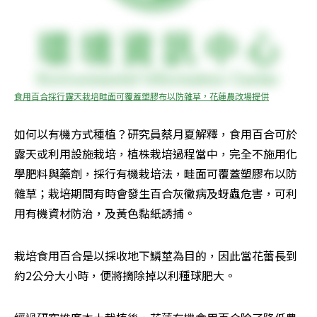
食用百合採行露天栽培畦面可覆蓋塑膠布以防雜草，花蓮農改場提供
如何以有機方式種植？研究員蔡月夏解釋，食用百合可於
露天或利用設施栽培，植株栽培過程當中，完全不施用化
學肥料與藥劑，採行有機栽培法，畦面可覆蓋塑膠布以防
雜草；栽培期間有時會發生百合灰黴病及蚜蟲危害，可利
用有機資材防治，及黃色黏紙誘捕。
栽培食用百合是以採收地下鱗莖為目的，因此當花蕾長到
約2公分大小時，便將摘除掉以利種球肥大。