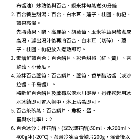
布醬油）炒熟後與百合、糥米拌勻蒸煮30分鐘。
百合養生甜湯：百合、白木耳、蓮子、桂圓、枸杞、
蔬果高湯。

先將蘋果、梨、高麗菜、胡蘿蔔、玉米等蔬果熬煮成
高湯，濾出湯汁後再將百合、白木耳（切碎）、蓮
子、桂圓、枸杞放入煮熟即可。
素燴鮮蔬百合：百合鱗片、彩色甜椒（紅、黃）、杏
鮑菇、小黃瓜。
涼拌百合蘆筍：百合鱗片、蘆筍、香草醋沾醬（或沙
拉醬、千島醬）。

將新鮮百合鱗片及蘆筍以滾水川燙後，迅速撈起用冰
水冰鎮即可置入盤中，淋上沾醬即可。
百合茶碗蒸：百合鱗片、魚板、蛋。

蛋與水比率1：2
百合冰沙：桂花醋、(或玫瑰花醋)50ml、水200ml、
400g冰(-20℃)、殺菁冷凍百合鱗片200g，混合後以