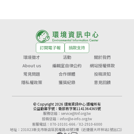
訂閱電子報
捐款支持
環境徵才
活動
關於我們
About us
編輯室自律公約
網站授權條款
常見問題
合作媒體
投稿須知
隱私權政策
獲獎紀錄
意見回饋
© Copyright 2026 環境資訊中心 版權所有
公益勸募字號：
衛部救字第1141364365號
服務信箱：
service@tnf.org.tw
投稿信箱：
infor@e-info.org.tw
客服電話：070-10101-666／02-2910-6000
地址：231023新北市新店區民權路48號3樓（近捷運大坪林站1號出口）