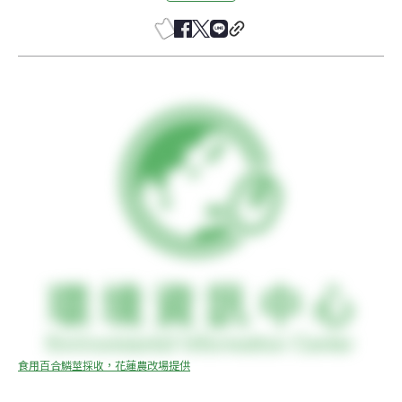
食用百合鱗莖採收，花蓮農改場提供