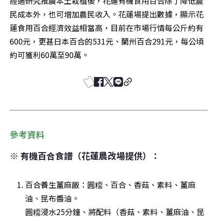
經過研究推廣本土栽植後，花蓮有機食用百合除了降低農
民成本外，也可增加農民收入。花蓮場提出數據，顯示花
蓮食用百合經濟效益相當高，目前在市場行情每公斤約有
600元，更甚日本百合的531元、蘭州百合291元，每公頃
約可獲利60萬至90萬。
參考資料
※ 有機百合食譜（花蓮農改場提供）：
百合養生薑麻飯：圓糥、百合、香菇、素料、薑麻
油、昆布醬油。

圓糥浸水25分鐘、將配料（香菇、素料、薑麻油、昆