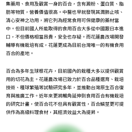
集藥用、食用及觀賞一身的百合，含有澱粉、蛋白質、脂
肪等物質，營養價值很高。中醫也早就發現其潤肺止咳、
清心安神之功用，將它列為經常食用可保健康的藥材當
中。但目前國人所能取得的食用百合大多從中國跟日本進
口，不但價格相當昂貴，安全也存疑。而花蓮農改場開發
輔導有機栽培有成，花蓮更成為目前台灣唯一的有機食用
百合的產地。
百合為多年生球根花卉，目前國內的栽種大多以提供觀賞
用的切花為主。花蓮農改場已致力於百合品種選育、栽培
技術、種球繁殖等試驗研究多年，並推動台灣原生百合復
育與推廣工作。近年來更將觸角延伸到食用百合有機栽培
的研究計畫，使百合花不但具有觀賞性，百合鱗莖更可提
供作為高級料理食材，其經濟效益大為提昇。