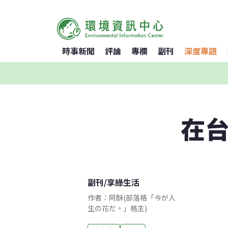
時事新聞
評論
專欄
副刊
深度專題
在台
副刊
/
享綠生活
作者：阿酥(部落格「今が人
生の花だ。」格主)