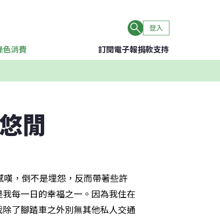
登入
綠色消費
訂閱電子報
捐款支持
好悠閒
感嘆，倒不是埋怨，反而帶著些許
是我每一日的幸福之一。因為我住在
我除了腳踏車之外別無其他私人交通