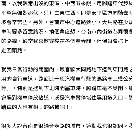
南，以我較常出沒的東區、中西區來說，用腳踏車代步
平整無強烈起伏，只有由東往西、即是安平區方向騎去
坡會辛苦些。另外，台南市中心道路狹小，大馬路甚少
車時要多留意路況。換個角度想，台南市內街道巷弄很
的路線，通常我喜歡穿梭在各個巷弄間，但偶爾會遇上
走回頭路。
就我日常行動的範圍內，最喜歡大同路地下道到東門路
用的自行車道，路面比一般汽機車行駛的馬路高上幾公
等」，特別是遇到下班時間塞車時，腳踏車毫不受阻、
會遇到機車停放佔道，或是汽車暫停堵住專用道入口，
踏車的人也有相同的路權吧！」
很多人說台南是很適合走路的城市，這點我也很認同。