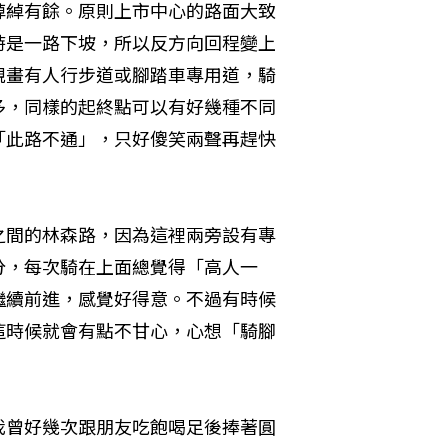
綽綽有餘。原則上市中心的路面大致
時是一路下坡，所以反方向回程變上
規畫有人行步道或腳踏車專用道，騎
多，同樣的起終點可以有好幾種不同
「此路不通」，只好傻笑兩聲再趕快
之間的林森路，因為這裡兩旁設有專
分，每次騎在上面總覺得「高人一
繼續前進，感覺好得意。不過有時候
這時候就會有點不甘心，心想「騎腳
我曾好幾次跟朋友吃飽喝足後捧著圓